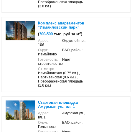
Преображенская площадь
(2.8 км.)
Комплекс апартаментов
"Измайловский парк"
2
(
300-500
тыс. руб за м
)
Адрес:
Окружной пр.,
10б
Округ:
ВАО, район:
Измайлово
Готовность:
Идет
строительство
Ст. метро:
Измайловская (0.75 км.) ,
Партизанская (0.6 км.) ,
Преображенская площадь
(1.6 км.)
Стартовая площадка
Амурская ул., вл. 1
Адрес:
Амурская ул.,
вл. 1
Округ:
ВАО, район:
Гольяново