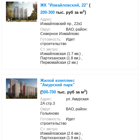
ЖК "Измайловский, 22"
(
2
200-300
тыс. руб за м
)
Адрес:
Измайловский пр., 22к1
Округ:
ВАО, район:
Северное Измайлово
Готовность:
Идет
строительство
Ст. метро:
Измайловская (1.7 км.) ,
Партизанская (1.8 км.) ,
Первомайская (2 км.)
Жилой комплекс
"Амурский парк"
2
(
500-700
тыс. руб за м
)
Адрес:
ул. Амурская
2А стр.3
Округ:
ВАО, район:
Гольяново
Готовность:
Идет
строительство
Ст. метро:
Измайловская (2.6 км.) ,
Партизанская (1.9 км.) ,