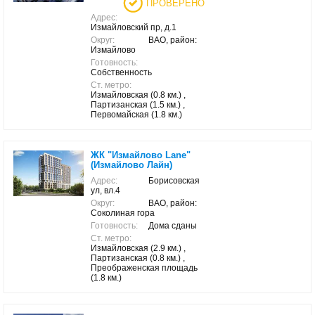
ПРОВЕРЕНО
Адрес:
Измайловский пр, д.1
Округ:
ВАО, район:
Измайлово
Готовность:
Собственность
Ст. метро:
Измайловская (0.8 км.) ,
Партизанская (1.5 км.) ,
Первомайская (1.8 км.)
ЖК "Измайлово Lane"
(Измайлово Лайн)
Адрес:
Борисовская
ул, вл.4
Округ:
ВАО, район:
Соколиная гора
Готовность:
Дома сданы
Ст. метро:
Измайловская (2.9 км.) ,
Партизанская (0.8 км.) ,
Преображенская площадь
(1.8 км.)