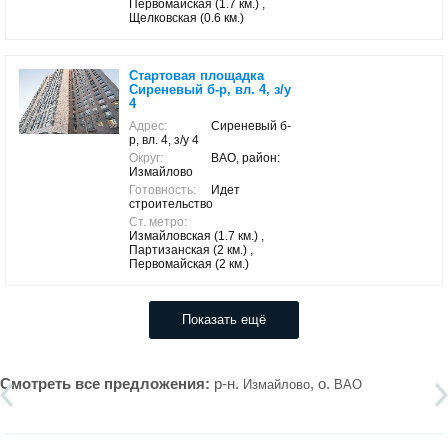
Первомайская (1.7 км.) ,
Щелковская (0.6 км.)
Стартовая площадка
Сиреневый б-р, вл. 4, з/у
4
Адрес:
Сиреневый б-
р, вл. 4, з/у 4
Округ:
ВАО, район:
Измайлово
Готовность:
Идет
строительство
Ст. метро:
Измайловская (1.7 км.) ,
Партизанская (2 км.) ,
Первомайская (2 км.)
Показать ещё
Смотреть все предложения:
р-н.
, о.
Измайлово
ВАО