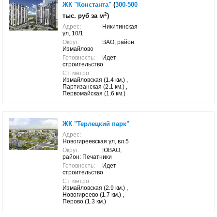
ЖК "Константа"
(
300-500
2
тыс. руб за м
)
Адрес:
Никитинская
ул, 10/1
Округ:
ВАО, район:
Измайлово
Готовность:
Идет
строительство
Ст. метро:
Измайловская (1.4 км.) ,
Партизанская (2.1 км.) ,
Первомайская (1.6 км.)
ЖК "Терлецкий парк"
Адрес:
Новогиреевская ул, вл.5
Округ:
ЮВАО,
район: Печатники
Готовность:
Идет
строительство
Ст. метро:
Измайловская (2.9 км.) ,
Новогиреево (1.7 км.) ,
Перово (1.3 км.)