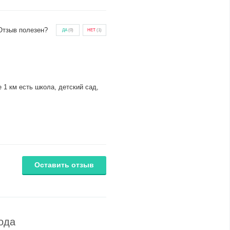
Отзыв полезен?
ДА
(
0
)
НЕТ
(
1
)
 1 км есть школа, детский сад,
Оставить отзыв
ода