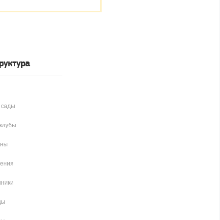
руктура
 сады
клубы
аны
чения
иники
цы