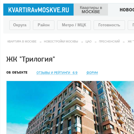
Квартиры в
НОВО
МОСКВЕ
Округа
Район
Метро / МЦК
Готовность
КВАРТИРА В МОСКВЕ
→
НОВОСТРОЙКИ МОСКВЫ
→
ЦАО
→
ПРЕСНЕНСКИЙ
→
ЖК 
ЖК "Трилогия"
ОБ ОБЪЕКТЕ
ОТЗЫВЫ И РЕЙТИНГИ
6.9
ФОРУМ