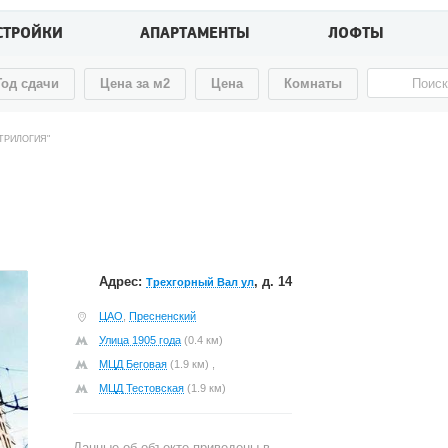
СТРОЙКИ
АПАРТАМЕНТЫ
ЛОФТЫ
Год сдачи
Цена за м2
Цена
Комнаты
"ТРИЛОГИЯ"
Адрес:
, д. 14
Трехгорный Вал ул
ЦАО
,
Пресненский
Улица 1905 года
(0.4 км)
МЦД Беговая
(1.9 км) ,
МЦД Тестовская
(1.9 км)
Данные об объекте приведены в