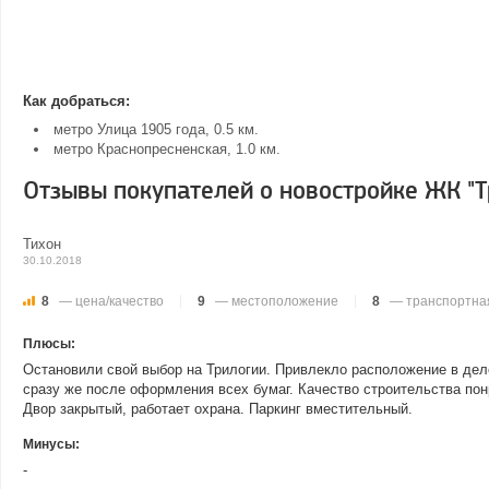
Как добраться:
метро Улица 1905 года, 0.5 км.
метро Краснопресненская, 1.0 км.
Отзывы покупателей о новостройке ЖК "Т
Тихон
30.10.2018
8
— цена/качество
9
— местоположение
8
— транспортная
Плюсы:
Остановили свой выбор на Трилогии. Привлекло расположение в дел
сразу же после оформления всех бумаг. Качество строительства п
Двор закрытый, работает охрана. Паркинг вместительный.
Минусы:
-