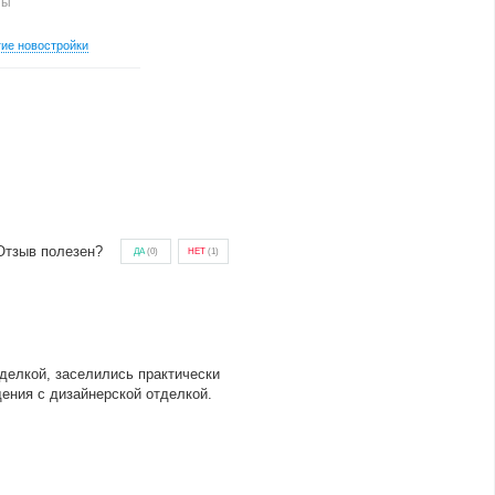
ны
гие новостройки
Отзыв полезен?
ДА
(
0
)
НЕТ
(
1
)
делкой, заселились практически
ения с дизайнерской отделкой.