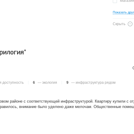
Магази
Показать дру
Скрыть
рилогия"
 доступность
6
— экология
9
— инфраструктура рядом
овом районе с соответствующей инфраструктурой. Квартиру купили с от
онравилось, внимание было уделено даже мелочам. Общественные помещ