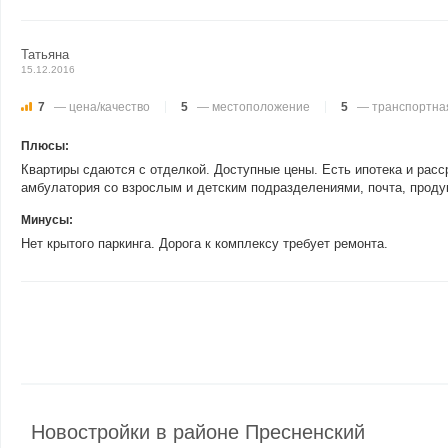
Татьяна
15.12.2016
7
— цена/качество
5
— местоположение
5
— транспортная
Плюсы:
Квартиры сдаются с отделкой. Доступные цены. Есть ипотека и расс
амбулатория со взрослым и детским подразделениями, почта, продук
Минусы:
Нет крытого паркинга. Дорога к комплексу требует ремонта.
Новостройки в районе Пресненский