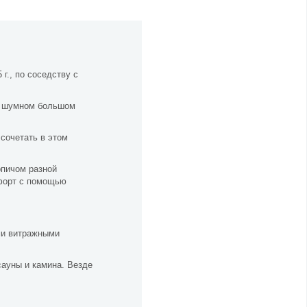
г., по соседству с
 в шумном большом
сочетать в этом
рпичом разной
мфорт с помощью
ми витражными
сауны и камина. Везде