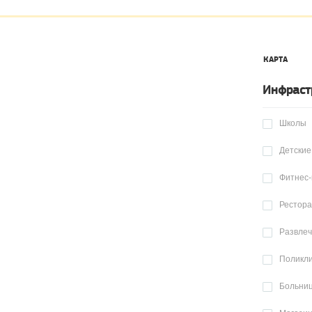
КАРТА
Инфраст
Школы
Детские
Фитнес-
Рестор
Развле
Поликл
Больни