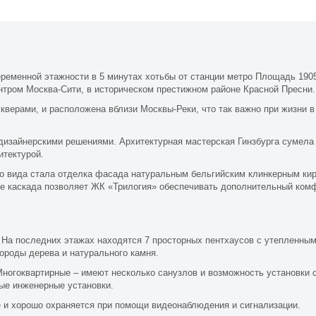
еменной этажности в 5 минутах хотьбы от станции метро Площадь 1905 
ром Москва-Сити, в историческом престижном районе Красной Пресни.
скверами, и расположена вблизи Москвы-Реки, что так важно при жизни
дизайнерскими решениями. Архитектурная мастерская Гинзбурга сумела 
итектурой.
о вида стала отделка фасада натуральным бельгийским клинкерным ки
виде каскада позволяет ЖК «Трилогия» обеспечивать дополнительный ко
. На последних этажах находятся 7 просторных пентхаусов с утепленны
ороды дерева и натурального камня.
Многоквартирные – имеют несколько санузлов и возможность установки 
ые инженерные установки.
 и хорошо охраняется при помощи видеонаблюдения и сигнализации.