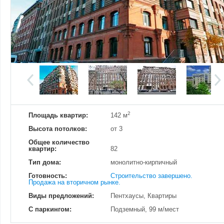
Добавить фотографию
Изменено:
22.06.2022
Просмотров
15
2
Площадь квартир:
142 м
Высота потолков:
от 3
Общее количество
квартир:
82
Тип дома:
монолитно-кирпичный
Готовность:
Строительство завершено.
Продажа на вторичном рынке.
Виды предложений:
Пентхаусы, Квартиры
С паркингом:
Подземный, 99 м/мест