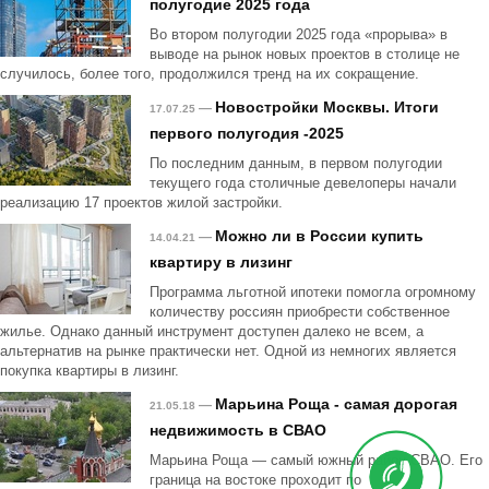
полугодие 2025 года
Во втором полугодии 2025 года «прорыва» в
выводе на рынок новых проектов в столице не
случилось, более того, продолжился тренд на их сокращение.
Новостройки Москвы. Итоги
—
17.07.25
первого полугодия -2025
По последним данным, в первом полугодии
текущего года столичные девелоперы начали
реализацию 17 проектов жилой застройки.
Можно ли в России купить
—
14.04.21
квартиру в лизинг
Программа льготной ипотеки помогла огромному
количеству россиян приобрести собственное
жилье. Однако данный инструмент доступен далеко не всем, а
альтернатив на рынке практически нет. Одной из немногих является
покупка квартиры в лизинг.
Марьина Роща - самая дорогая
—
21.05.18
недвижимость в СВАО
Марьина Роща — самый южный район СВАО. Его
граница на востоке проходит по