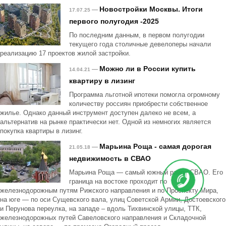
Новостройки Москвы. Итоги
—
17.07.25
первого полугодия -2025
По последним данным, в первом полугодии
текущего года столичные девелоперы начали
реализацию 17 проектов жилой застройки.
Можно ли в России купить
—
14.04.21
квартиру в лизинг
Программа льготной ипотеки помогла огромному
количеству россиян приобрести собственное
жилье. Однако данный инструмент доступен далеко не всем, а
альтернатив на рынке практически нет. Одной из немногих является
покупка квартиры в лизинг.
Марьина Роща - самая дорогая
—
21.05.18
недвижимость в СВАО
Марьина Роща — самый южный район СВАО. Его
граница на востоке проходит по
железнодорожным путям Рижского направления и по Проспекту Мира,
на юге — по оси Сущевского вала, улиц Советской Армии, Достоевского
и Перунова переулка, на западе – вдоль Тихвинской улицы, ТТК,
железнодорожных путей Савеловского направления и Складочной