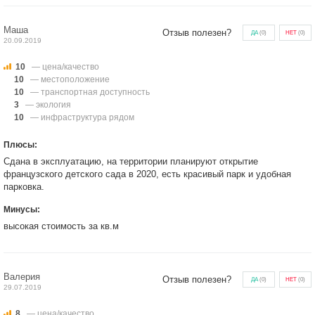
Маша
Отзыв полезен?
ДА
(
0
)
НЕТ
(
0
)
20.09.2019
10
— цена/качество
10
— местоположение
10
— транспортная доступность
3
— экология
10
— инфраструктура рядом
Плюсы:
Сдана в эксплуатацию, на территории планируют открытие
французского детского сада в 2020, есть красивый парк и удобная
парковка.
Минусы:
высокая стоимость за кв.м
Валерия
Отзыв полезен?
ДА
(
0
)
НЕТ
(
0
)
29.07.2019
8
— цена/качество