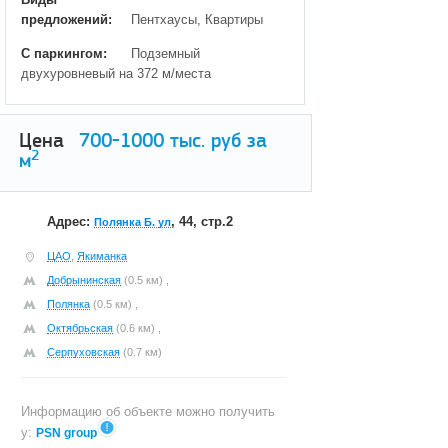
предложений:
Пентхаусы, Квартиры
С паркингом:
Подземный
двухуровневый на 372 м/места
Цена
700-1000
тыс. руб за
2
м
Адрес:
, 44, стр.2
Полянка Б. ул
ЦАО
,
Якиманка
Добрынинская
(0.5 км) ,
Полянка
(0.5 км) ,
Октябрьская
(0.6 км) ,
Серпуховская
(0.7 км)
Информацию об объекте можно получить
у:
PSN group