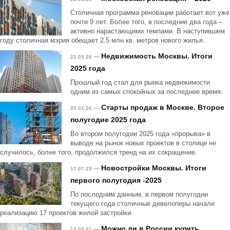
Столичная программа реновации работает вот уже
почти 9 лет. Более того, в последние два года –
активно нарастающими темпами. В наступившем
году столичная мэрия обещает 2.5 млн кв. метров нового жилья.
Недвижимость Москвы. Итоги
—
22.01.26
2025 года
Прошлый год стал для рынка недвижимости
одним из самых спокойных за последнее время.
Старты продаж в Москве. Второе
—
20.01.26
полугодие 2025 года
Во втором полугодии 2025 года «прорыва» в
выводе на рынок новых проектов в столице не
случилось, более того, продолжился тренд на их сокращение.
Новостройки Москвы. Итоги
—
17.07.25
первого полугодия -2025
По последним данным, в первом полугодии
текущего года столичные девелоперы начали
реализацию 17 проектов жилой застройки.
Можно ли в России купить
—
14.04.21