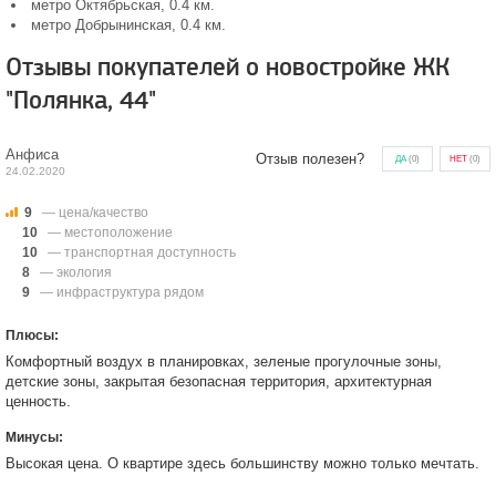
метро Октябрьская, 0.4 км.
метро Добрынинская, 0.4 км.
Отзывы покупателей о новостройке ЖК
"Полянка, 44"
Анфиса
Отзыв полезен?
ДА
(
0
)
НЕТ
(
0
)
24.02.2020
9
— цена/качество
10
— местоположение
10
— транспортная доступность
8
— экология
9
— инфраструктура рядом
Плюсы:
Комфортный воздух в планировках, зеленые прогулочные зоны,
детские зоны, закрытая безопасная территория, архитектурная
ценность.
Минусы:
Высокая цена. О квартире здесь большинству можно только мечтать.