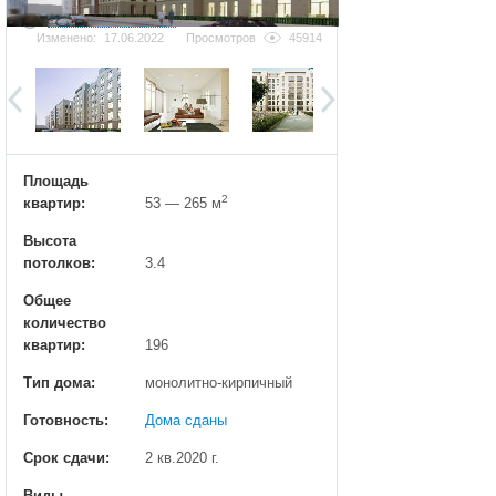
Добавить фотографию
Изменено:
17.06.2022
Просмотров
45914
Площадь
2
квартир:
53 — 265 м
Высота
потолков:
3.4
Общее
количество
квартир:
196
Тип дома:
монолитно-кирпичный
Готовность:
Дома сданы
Срок сдачи:
2 кв.2020 г.
Виды