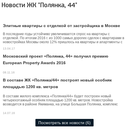
Новости ЖК "Полянка, 44"
Элитные квартиры с отделкой от застройщика в Москве
В последние годы устойчиво увеличивается спрос на квартиры с
отделкой. По итогам 2016 г. из 1000 самых дорогих сделок с квартирами в
новостройках Москвы около 12% пришлось на квартиры и апартменты с
отделкой. В этом году эти показатели увеличились до 20%.
13.04.17
Московский проект «Полянка, 44» получил премию
European Property Awards 2016
08.11.16
В составе ЖК «Полянка/44» построят новый особняк
площадью 1200 кв. метров
В составе жилого комплекса «Полянка/44» будет построен новый
четырехэтажный особняк площадью 1200 кв. метров. Новостройка
возводится в районе Якиманка, на улице Большая Полянка, комплекс
будет состоять из малоэтажных жилых домов премиум-класса.
14.07.16
Посмотреть все новости (6)