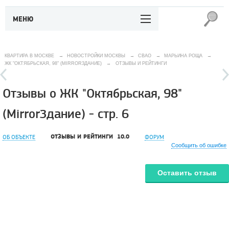
МЕНЮ
КВАРТИРА В МОСКВЕ
→
НОВОСТРОЙКИ МОСКВЫ
→
СВАО
→
МАРЬИНА РОЩА
→
ЖК "ОКТЯБРЬСКАЯ, 98" (MIRRORЗДАНИЕ)
→
ОТЗЫВЫ И РЕЙТИНГИ
Отзывы о ЖК "Октябрьская, 98"
(MirrorЗдание) - стр. 6
ОТЗЫВЫ И РЕЙТИНГИ
10.0
ОБ ОБЪЕКТЕ
ФОРУМ
Сообщить об ошибке
Оставить отзыв