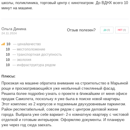
школы, поликлиника, торговый центр с кинотеатром. До ВДНХ всего 10
минут на машине.
Ольга Динина
Отзыв полезен?
ДА
(
0
)
НЕТ
(
0
)
24.11.2024
10
— цена/качество
10
— местоположение
10
— транспортная доступность
10
— экология
10
— инфраструктура рядом
Плюсы:
Проезжая на машине обратила внимание на строительство в Марьиной
роще и просматривающийся уже необычный стеклянный фасад.
Решила более подробно узнать о проекте в ближайшем от меня офисе
продаж Самолета, поскольку я уже была в поиске новой квартиры.
Этот комплекс из 2 корпусов и подземным двухуровневым паркингом.
Район респектабельный, совсем рядом с центром деловой жизни
города. Выбрала уже себе вариант- 2-х комнатную квартиру с чистовой
отделкой и готовым интерьером. Оформляю документы. И планирую
уже через год сюда заехать.