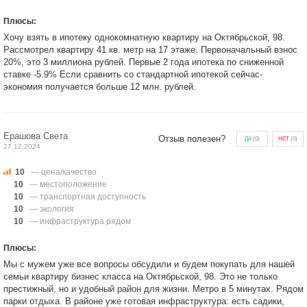
Плюсы:
Хочу взять в ипотеку однокомнатную квартиру на Октябрьской, 98.
Рассмотрел квартиру 41 кв. метр на 17 этаже. Первоначальный взнос
20%, это 3 миллиона рублей. Первые 2 года ипотека по сниженной
ставке -5.9% Если сравнить со стандартной ипотекой сейчас-
экономия получается больше 12 млн. рублей.
Ерашова Света
Отзыв полезен?
ДА
(
0
)
НЕТ
(
0
)
27.12.2024
10
— цена/качество
10
— местоположение
10
— транспортная доступность
10
— экология
10
— инфраструктура рядом
Плюсы:
Мы с мужем уже все вопросы обсудили и будем покупать для нашей
семьи квартиру бизнес класса на Октябрьской, 98. Это не только
престижный, но и удобный район для жизни. Метро в 5 минутах. Рядом
парки отдыха. В районе уже готовая инфраструктура: есть садики,