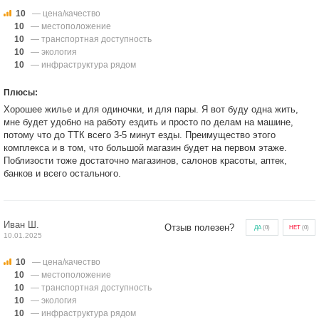
10
— цена/качество
10
— местоположение
10
— транспортная доступность
10
— экология
10
— инфраструктура рядом
Плюсы:
Хорошее жилье и для одиночки, и для пары. Я вот буду одна жить,
мне будет удобно на работу ездить и просто по делам на машине,
потому что до ТТК всего 3-5 минут езды. Преимущество этого
комплекса и в том, что большой магазин будет на первом этаже.
Поблизости тоже достаточно магазинов, салонов красоты, аптек,
банков и всего остального.
Иван Ш.
Отзыв полезен?
ДА
(
0
)
НЕТ
(
0
)
10.01.2025
10
— цена/качество
10
— местоположение
10
— транспортная доступность
10
— экология
10
— инфраструктура рядом