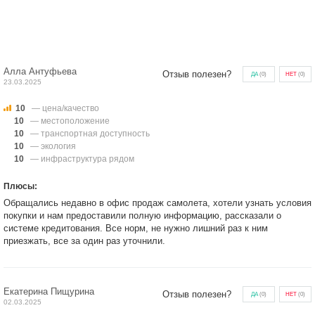
Алла Антуфьева
Отзыв полезен?
ДА
(
0
)
НЕТ
(
0
)
23.03.2025
10
— цена/качество
10
— местоположение
10
— транспортная доступность
10
— экология
10
— инфраструктура рядом
Плюсы:
Обращались недавно в офис продаж самолета, хотели узнать условия
покупки и нам предоставили полную информацию, рассказали о
системе кредитования. Все норм, не нужно лишний раз к ним
приезжать, все за один раз уточнили.
Екатерина Пищурина
Отзыв полезен?
ДА
(
0
)
НЕТ
(
0
)
02.03.2025