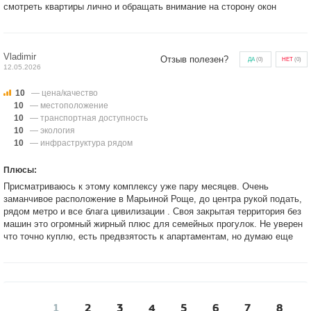
смотреть квартиры лично и обращать внимание на сторону окон
Vladimir
Отзыв полезен?
ДА
(
0
)
НЕТ
(
0
)
12.05.2026
10
— цена/качество
10
— местоположение
10
— транспортная доступность
10
— экология
10
— инфраструктура рядом
Плюсы:
Присматриваюсь к этому комплексу уже пару месяцев. Очень
заманчивое расположение в Марьиной Роще, до центра рукой подать,
рядом метро и все блага цивилизации . Своя закрытая территория без
машин это огромный жирный плюс для семейных прогулок. Не уверен
что точно куплю, есть предвзятость к апартаментам, но думаю еще
1
2
3
4
5
6
7
8