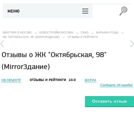
МЕНЮ
КВАРТИРА В МОСКВЕ
→
НОВОСТРОЙКИ МОСКВЫ
→
СВАО
→
МАРЬИНА РОЩА
→
ЖК "ОКТЯБРЬСКАЯ, 98" (MIRRORЗДАНИЕ)
→
ОТЗЫВЫ И РЕЙТИНГИ
Отзывы о ЖК "Октябрьская, 98"
(MirrorЗдание)
ОТЗЫВЫ И РЕЙТИНГИ
10.0
ОБ ОБЪЕКТЕ
ФОРУМ
Сообщить об ошибке
Оставить отзыв