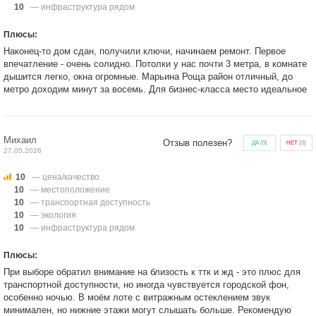
10
— инфраструктура рядом
Плюсы:
Наконец-то дом сдан, получили ключи, начинаем ремонт. Первое
впечатление - очень солидно. Потолки у нас почти 3 метра, в комнате
дышится легко, окна огромные. Марьина Роща район отличный, до
метро доходим минут за восемь. Для бизнес-класса место идеальное
Михаил
Отзыв полезен?
ДА
(
0
)
НЕТ
(
0
)
27.05.2026
10
— цена/качество
10
— местоположение
10
— транспортная доступность
10
— экология
10
— инфраструктура рядом
Плюсы:
При выборе обратил внимание на близость к ттк и жд - это плюс для
транспортной доступности, но иногда чувствуется городской фон,
особенно ночью. В моём лоте с витражным остеклением звук
минимален, но нижние этажи могут слышать больше. Рекомендую