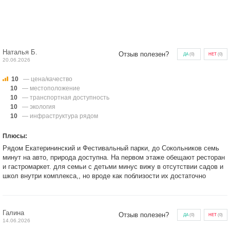
Наталья Б.
Отзыв полезен?
ДА
(
0
)
НЕТ
(
0
)
20.06.2026
10
— цена/качество
10
— местоположение
10
— транспортная доступность
10
— экология
10
— инфраструктура рядом
Плюсы:
Рядом Екатерининский и Фестивальный парки, до Сокольников семь
минут на авто, природа доступна. На первом этаже обещают ресторан
и гастромаркет. для семьи с детьми минус вижу в отсутствии садов и
школ внутри комплекса,, но вроде как поблизости их достаточно
Галина
Отзыв полезен?
ДА
(
0
)
НЕТ
(
0
)
14.06.2026