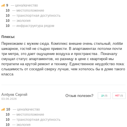
9
— цена/качество
10
— местоположение
10
— транспортная доступность
10
— экология
10
— инфраструктура рядом
Плюсы:
Переезжаем с мужем сюда. Комплекс внешне очень стильный, лобби
шикарное, гостей не стыдно привести. В апартаментах потолки почти
три метра, это дает ощущение воздуха и пространства . Поначалу
смущал статус апартаментов, но разницу в цене с квартирой мы
потратили на крутой ремонт и технику. Единственное неудобство пока:
слышимость от соседей сверху лучше, чем хотелось бы в доме такого
класса
Албуев Сергей
Отзыв полезен?
ДА
(
0
)
НЕТ
(
0
)
03.06.2026
10
— цена/качество
10
— местоположение
10
— транспортная доступность
10
— экология