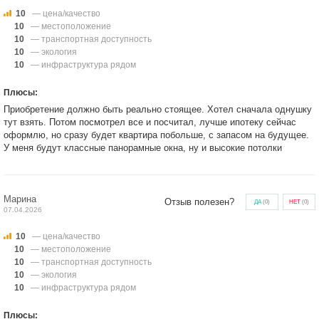
10
— цена/качество
10
— местоположение
10
— транспортная доступность
10
— экология
10
— инфраструктура рядом
Плюсы:
Приобретение должно быть реально стоящее. Хотел сначала однушку
тут взять. Потом посмотрел все и посчитал, лучше ипотеку сейчас
оформлю, но сразу будет квартира побольше, с запасом на будущее.
У меня будут классные панорамные окна, ну и высокие потолки
Марина
Отзыв полезен?
ДА
(
0
)
НЕТ
(
0
)
07.04.2026
10
— цена/качество
10
— местоположение
10
— транспортная доступность
10
— экология
10
— инфраструктура рядом
Плюсы: