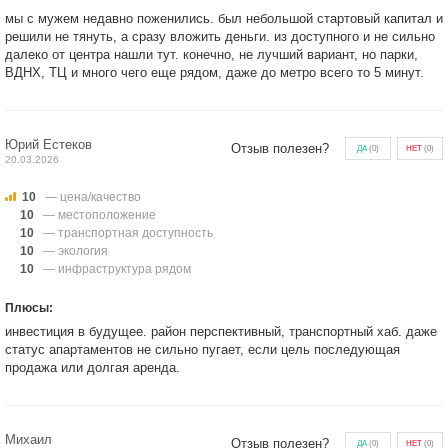
мы с мужем недавно поженились. был небольшой стартовый капитал и
решили не тянуть, а сразу вложить деньги. из доступного и не сильно
далеко от центра нашли тут. конечно, не лучший вариант, но парки,
ВДНХ, ТЦ и много чего еще рядом, даже до метро всего то 5 минут.
Юрий Естеков
Отзыв полезен?
ДА
(
0
)
НЕТ
(
0
)
20.03.2026
10
— цена/качество
10
— местоположение
10
— транспортная доступность
10
— экология
10
— инфраструктура рядом
Плюсы:
инвестиция в будущее. район перспективный, транспортный хаб. даже
статус апартаментов не сильно пугает, если цель последующая
продажа или долгая аренда.
Михаил
Отзыв полезен?
ДА
(
0
)
НЕТ
(
0
)