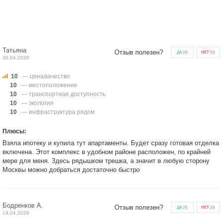
Татьяна
Отзыв полезен?
ДА
(
0
)
НЕТ
(
0
)
30.04.2026
10
— цена/качество
10
— местоположение
10
— транспортная доступность
10
— экология
10
— инфраструктура рядом
Плюсы:
Взяла ипотеку и купила тут апартаменты. Будет сразу готовая отделка
включена. Этот комплекс в удобном районе расположен, по крайней
мере для меня. Здесь рядышком трешка, а значит в любую сторону
Москвы можно добраться достаточно быстро
Бодренков А.
Отзыв полезен?
ДА
(
0
)
НЕТ
(
0
)
19.04.2026