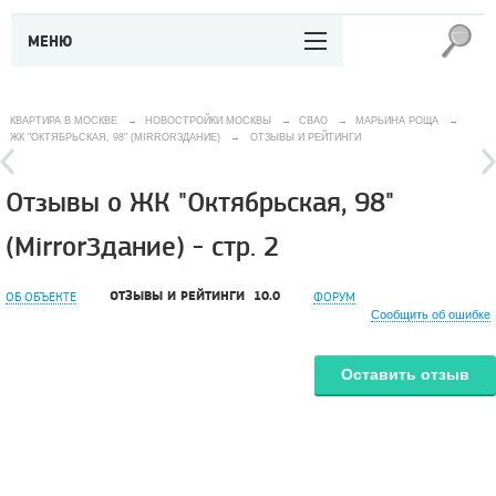
МЕНЮ
КВАРТИРА В МОСКВЕ
→
НОВОСТРОЙКИ МОСКВЫ
→
СВАО
→
МАРЬИНА РОЩА
→
ЖК "ОКТЯБРЬСКАЯ, 98" (MIRRORЗДАНИЕ)
→
ОТЗЫВЫ И РЕЙТИНГИ
Отзывы о ЖК "Октябрьская, 98"
(MirrorЗдание) - стр. 2
ОТЗЫВЫ И РЕЙТИНГИ
10.0
ОБ ОБЪЕКТЕ
ФОРУМ
Сообщить об ошибке
Оставить отзыв