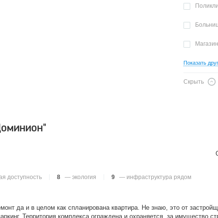
Поликл
Больни
Магази
Показать дру
Скрыть
Доминион"
я доступность
8
— экология
9
— инфраструктура рядом
онт да и в целом как спланирована квартира. Не знаю, это от застройщ
ркинг. Территория комплекса ограждена и охраняется, за имущество ст