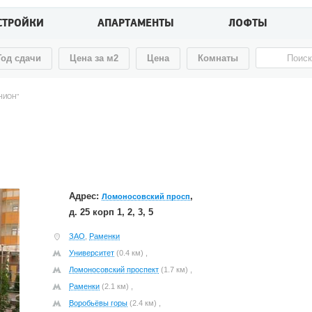
СТРОЙКИ
АПАРТАМЕНТЫ
ЛОФТЫ
Год сдачи
Цена за м2
Цена
Комнаты
НИОН"
Адрес:
,
Ломоносовский просп
д. 25 корп 1, 2, 3, 5
ЗАО
,
Раменки
Университет
(0.4 км) ,
Ломоносовский проспект
(1.7 км) ,
Раменки
(2.1 км) ,
Воробьёвы горы
(2.4 км) ,