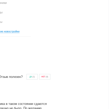
иники
цы
ны
гие новостройки
Отзыв полезен?
ДА
(
1
)
НЕТ
(
0
)
ика в таком состоянии сдаются
рашно не было. По желанию,