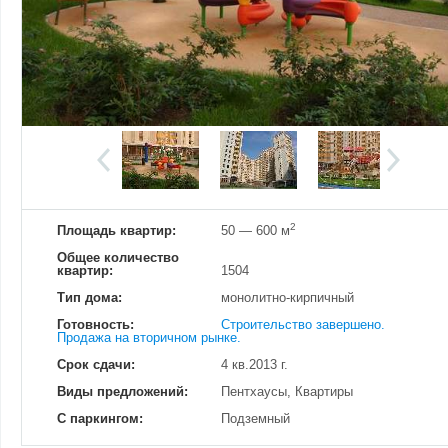
Добавить фотографию
Изменено:
19.04.2022
Просмотров
29
2
Площадь квартир:
50 — 600 м
Общее количество
квартир:
1504
Тип дома:
монолитно-кирпичный
Готовность:
Строительство завершено.
Продажа на вторичном рынке.
Срок сдачи:
4 кв.2013 г.
Виды предложений:
Пентхаусы, Квартиры
С паркингом:
Подземный