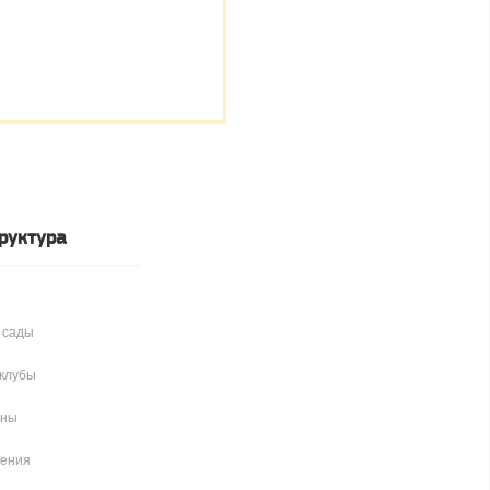
руктура
 сады
клубы
аны
чения