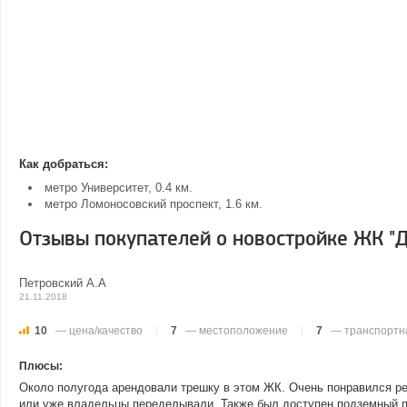
Как добраться:
метро Университет, 0.4 км.
метро Ломоносовский проспект, 1.6 км.
Отзывы покупателей о новостройке ЖК "
Петровский А.А
21.11.2018
10
— цена/качество
7
— местоположение
7
— транспортна
Плюсы:
Около полугода арендовали трешку в этом ЖК. Очень понравился рем
или уже владельцы переделывали. Также был доступен подземный па