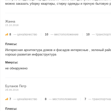
можно заказать уборку квартиры, стирку одежды и прочую бытовую р
Жанна
15.10.2018
8
— цена/качество
10
— местоположение
10
— транспортн
Плюсы:
Интересная архитектура домов и фасадов интересные , зеленый райо
хорошо развитая инфраструктура
Минусы:
не обнаружено
Буланов Петр
28.09.2016
7
— цена/качество
8
— местоположение
7
— транспортная
Плюсы: