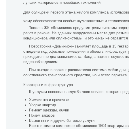
лучших материалов и новейших технологий.
Для облицовки первого этажа жилого комплекса использов
чему обеспечиваются особые шумозащитные и теплоизоля
Также в ЖК «Доминион» предусмотрены системы подогр
работ в районе. На зданиях оборудованы места для разме
кондиционера или сплит-системы, и это никак не отразитс
Новостройка «Доминион» занимает площадь в 15 гектар 
отведены под офисные помещения и объекты инфраструкту
приходится по два машиноместа. Вход в паркинг осуществл
видеонаблюдением.
При въезде в паркинг расположена система мойки днища
собственного транспортного средства, но и всего паркинга.
Квартиры и инфраструктура
К услугам новоселов служба room-service, которая пред
Химчистка и прачечная
Уборка квартир
Ремонт одежды, обуви
Прием заказов
Вызов няни и другие бытовые услуги.
Всего в жилом комплексе «Доминион» 1504 квартиры св