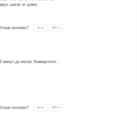
двух шагах от дома.
Отзыв полезен?
ДА
(
0
)
НЕТ
(
1
)
 минут до метро Университет ,
Отзыв полезен?
ДА
(
0
)
НЕТ
(
1
)