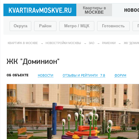
Квартиры в
НОВО
МОСКВЕ
Округа
Район
Метро / МЦК
Готовность
КВАРТИРА В МОСКВЕ
→
НОВОСТРОЙКИ МОСКВЫ
→
ЗАО
→
РАМЕНКИ
→
ЖК "ДОМИ
ЖК "Доминион"
ОБ ОБЪЕКТЕ
НОВОСТИ
ОТЗЫВЫ И РЕЙТИНГИ
7.8
ФОРУМ