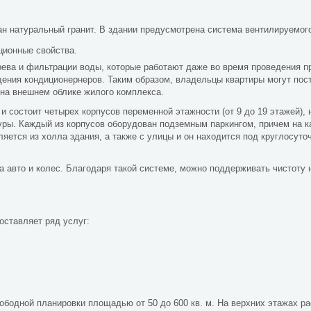
ан натуральный гранит. В здании предусмотрена система вентилируемог
ционные свойства.
ева и фильтрации воды, которые работают даже во время проведения п
щения кондиционернеров. Таким образом, владельцы квартиры могут пос
я на внешнем облике жилого комплекса.
и состоит четырех корпусов переменной этажности (от 9 до 19 этажей),
ры. Каждый из корпусов оборудован подземным паркингом, причем на 
яется из холла здания, а также с улицы и он находится под круглосут
 авто и колес. Благодаря такой системе, можно поддерживать чистоту 
оставляет ряд услуг:
ободной планировки площадью от 50 до 600 кв. м. На верхних этажах р