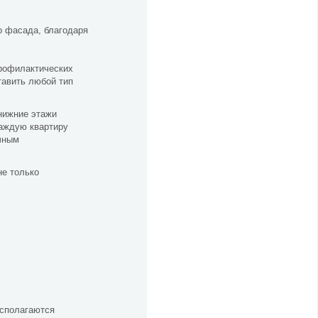
о фасада, благодаря
рофилактических
тавить любой тип
 нижние этажи
каждую квартиру
очным
не только
асполагаются