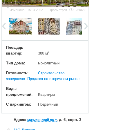
Добавить фотографию
Изменено:
15.04.2022
Просмотров
25063
Площадь
2
квартир:
380 м
Тип дома:
монолитный
Готовность:
Строительство
завершено. Продажа на вторичном рынке.
Виды
предложений:
Квартиры
С паркингом:
Подземный
Адрес:
, д. 6, корп. 3
Мичуринский пр-т
ЗАО
,
Раменки