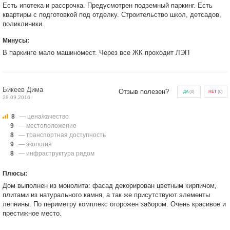
Есть ипотека и рассрочка. Предусмотрен подземный паркинг. Есть
квартиры с подготовкой под отделку. Строительство школ, детсадов,
поликлиники.
Минусы:
В паркинге мало машиномест. Через все ЖК проходит ЛЭП
Бикеев Дима
Отзыв полезен?
ДА
(
0
)
НЕТ
(
0
)
28.09.2016
8
— цена/качество
9
— местоположение
8
— транспортная доступность
9
— экология
8
— инфраструктура рядом
Плюсы:
Дом выполнен из монолита: фасад декорирован цветным кирпичом,
плитами из натурального камня, а так же присутствуют элементы
лепнины. По периметру комплекс огорожен забором. Очень красивое и
престижное место.