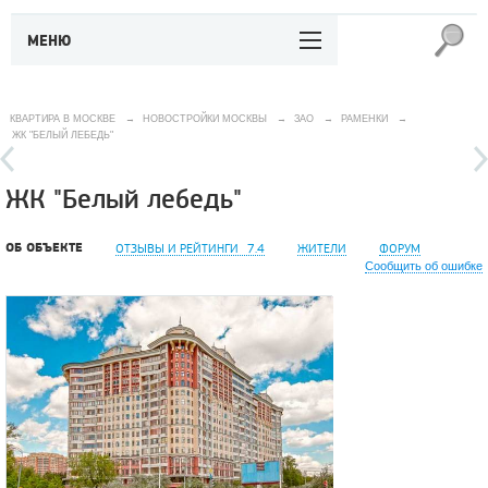
МЕНЮ
КВАРТИРА В МОСКВЕ
→
НОВОСТРОЙКИ МОСКВЫ
→
ЗАО
→
РАМЕНКИ
→
ЖК "БЕЛЫЙ ЛЕБЕДЬ"
ЖК "Белый лебедь"
ОБ ОБЪЕКТЕ
ОТЗЫВЫ И РЕЙТИНГИ
7.4
ЖИТЕЛИ
ФОРУМ
Сообщить об ошибке