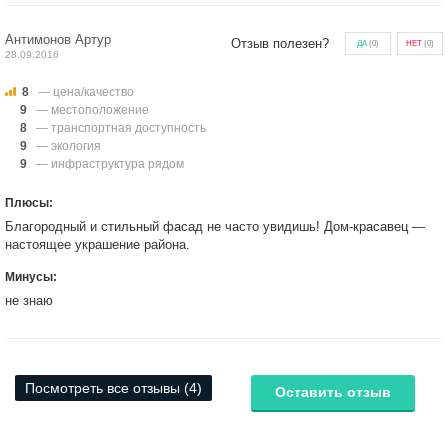
Антимонов Артур
Отзыв полезен?
ДА
(
0
)
НЕТ
(
0
)
28.09.2016
8
— цена/качество
9
— местоположение
8
— транспортная доступность
9
— экология
9
— инфраструктура рядом
Плюсы:
Благородный и стильный фасад не часто увидишь! Дом-красавец —
настоящее украшение района.
Минусы:
не знаю
Посмотреть все отзывы (4)
Оставить отзыв