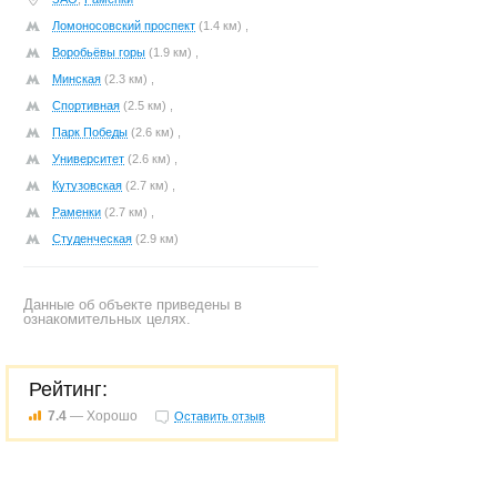
Ломоносовский проспект
(1.4 км) ,
Воробьёвы горы
(1.9 км) ,
Минская
(2.3 км) ,
Спортивная
(2.5 км) ,
Парк Победы
(2.6 км) ,
Университет
(2.6 км) ,
Кутузовская
(2.7 км) ,
Раменки
(2.7 км) ,
Студенческая
(2.9 км)
Данные об объекте приведены в
ознакомительных целях.
Рейтинг:
7.4
— Хорошо
Оставить отзыв