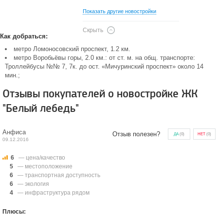
Показать другие новостройки
Скрыть
Как добраться:
метро Ломоносовский проспект, 1.2 км.
метро Воробьёвы горы, 2.0 км.: от ст. м. на общ. транспорте:
Троллейбусы №№ 7, 7к. до ост. «Мичуринский проспект» около 14
мин.;
Отзывы покупателей о новостройке ЖК
"Белый лебедь"
Анфиса
Отзыв полезен?
ДА
(
0
)
НЕТ
(
0
)
09.12.2016
6
— цена/качество
5
— местоположение
6
— транспортная доступность
6
— экология
4
— инфраструктура рядом
Плюсы: