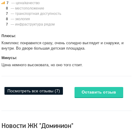
7
— цена/качество
8
— местоположение
7
— транспортная доступность
8
— экология
7
— инфраструктура рядом
Плюсы:
Комплекс понравился сразу, очень солидно выглядит и снаружи, и
внутри. Во дворе большая детская площадка.
Минусы:
Цена немного высоковата, но оно того стоит.
Посмотреть все отзывы (7)
Оставить отзыв
Новости ЖК "Доминион"