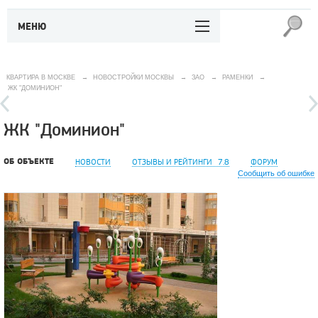
МЕНЮ
КВАРТИРА В МОСКВЕ
→
НОВОСТРОЙКИ МОСКВЫ
→
ЗАО
→
РАМЕНКИ
→
ЖК "ДОМИНИОН"
ЖК "Доминион"
ОБ ОБЪЕКТЕ
НОВОСТИ
ОТЗЫВЫ И РЕЙТИНГИ
7.8
ФОРУМ
Сообщить об ошибке