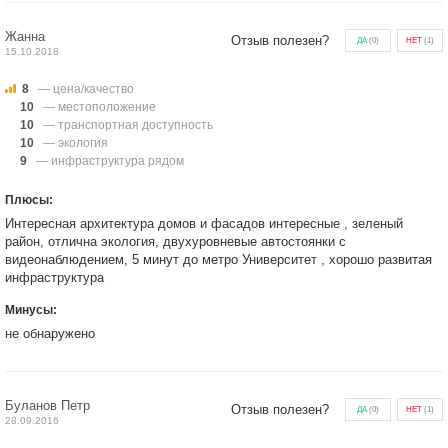
Жанна
Отзыв полезен?
ДА
(
0
)
НЕТ
(
1
)
15.10.2018
8
— цена/качество
10
— местоположение
10
— транспортная доступность
10
— экология
9
— инфраструктура рядом
Плюсы:
Интересная архитектура домов и фасадов интересные , зеленый
район, отлична экология, двухуровневые автостоянки с
видеонаблюдением, 5 минут до метро Университет , хорошо развитая
инфраструктура
Минусы:
не обнаружено
Буланов Петр
Отзыв полезен?
ДА
(
0
)
НЕТ
(
1
)
28.09.2016