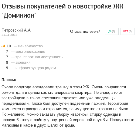
Отзывы покупателей о новостройке ЖК
"Доминион"
Петровский А.А
Отзыв полезен?
ДА
(
1
)
НЕТ
(
0
)
21.11.2018
10
— цена/качество
7
— местоположение
7
— транспортная доступность
8
— экология
9
— инфраструктура рядом
Плюсы:
Около полугода арендовали трешку в этом ЖК. Очень понравился
ремонт да и в целом как спланирована квартира. Не знаю, это от
застройщика в таком состоянии сдаются или уже владельцы
переделывали. Также был доступен подземный паркинг. Территория
комплекса ограждена и охраняется, за имущество страшно не было.
По желанию, можно заказать уборку квартиры, стирку одежды и
прочую бытовую работу у внутренней сервисной службы. Продуктовые
магазины и кафе в двух шагах от дома.