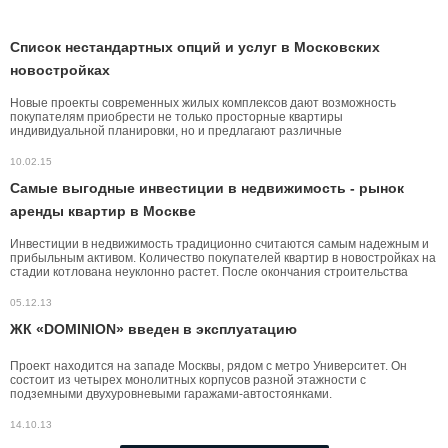
Список нестандартных опций и услуг в Московских
новостройках
Новые проекты современных жилых комплексов дают возможность
покупателям приобрести не только просторные квартиры
индивидуальной планировки, но и предлагают различные
дополнительные опции и услуги.
10.02.15
Самые выгодные инвестиции в недвижимость - рынок
аренды квартир в Москве
Инвестиции в недвижимость традиционно считаются самым надежным и
прибыльным активом. Количество покупателей квартир в новостройках на
стадии котлована неуклонно растет. После окончания строительства
такие квартиры перепродаются по более выгодной цене или сдаются в
аренду.
05.12.13
ЖК «DOMINION» введен в эксплуатацию
Проект находится на западе Москвы, рядом с метро Университет. Он
состоит из четырех монолитных корпусов разной этажности с
подземными двухуровневыми гаражами-автостоянками.
14.10.13