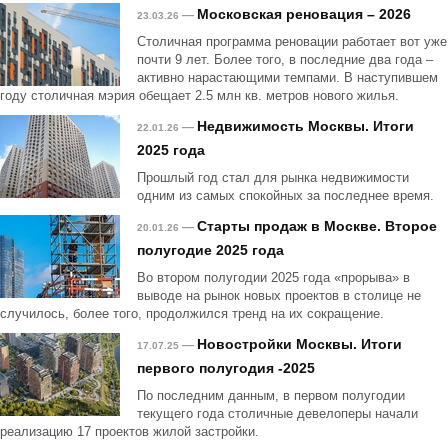
Московская реновация – 2026
—
23.03.26
Столичная программа реновации работает вот уже
почти 9 лет. Более того, в последние два года –
активно нарастающими темпами. В наступившем
году столичная мэрия обещает 2.5 млн кв. метров нового жилья.
Недвижимость Москвы. Итоги
—
22.01.26
2025 года
Прошлый год стал для рынка недвижимости
одним из самых спокойных за последнее время.
Старты продаж в Москве. Второе
—
20.01.26
полугодие 2025 года
Во втором полугодии 2025 года «прорыва» в
выводе на рынок новых проектов в столице не
случилось, более того, продолжился тренд на их сокращение.
Новостройки Москвы. Итоги
—
17.07.25
первого полугодия -2025
По последним данным, в первом полугодии
текущего года столичные девелоперы начали
реализацию 17 проектов жилой застройки.