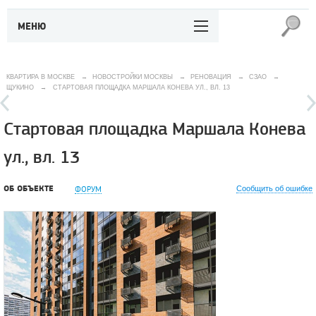
МЕНЮ
КВАРТИРА В МОСКВЕ
→
НОВОСТРОЙКИ МОСКВЫ
→
РЕНОВАЦИЯ
→
СЗАО
→
ЩУКИНО
→
СТАРТОВАЯ ПЛОЩАДКА МАРШАЛА КОНЕВА УЛ., ВЛ. 13
Стартовая площадка Маршала Конева
ул., вл. 13
ОБ ОБЪЕКТЕ
ФОРУМ
Сообщить об ошибке