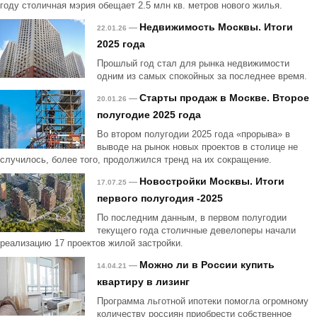
году столичная мэрия обещает 2.5 млн кв. метров нового жилья.
Недвижимость Москвы. Итоги
—
22.01.26
2025 года
Прошлый год стал для рынка недвижимости
одним из самых спокойных за последнее время.
Старты продаж в Москве. Второе
—
20.01.26
полугодие 2025 года
Во втором полугодии 2025 года «прорыва» в
выводе на рынок новых проектов в столице не
случилось, более того, продолжился тренд на их сокращение.
Новостройки Москвы. Итоги
—
17.07.25
первого полугодия -2025
По последним данным, в первом полугодии
текущего года столичные девелоперы начали
реализацию 17 проектов жилой застройки.
Можно ли в России купить
—
14.04.21
квартиру в лизинг
Программа льготной ипотеки помогла огромному
количеству россиян приобрести собственное