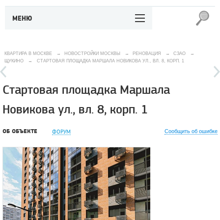
МЕНЮ
КВАРТИРА В МОСКВЕ
→
НОВОСТРОЙКИ МОСКВЫ
→
РЕНОВАЦИЯ
→
СЗАО
→
ЩУКИНО
→
СТАРТОВАЯ ПЛОЩАДКА МАРШАЛА НОВИКОВА УЛ., ВЛ. 8, КОРП. 1
Стартовая площадка Маршала
Новикова ул., вл. 8, корп. 1
ОБ ОБЪЕКТЕ
ФОРУМ
Сообщить об ошибке