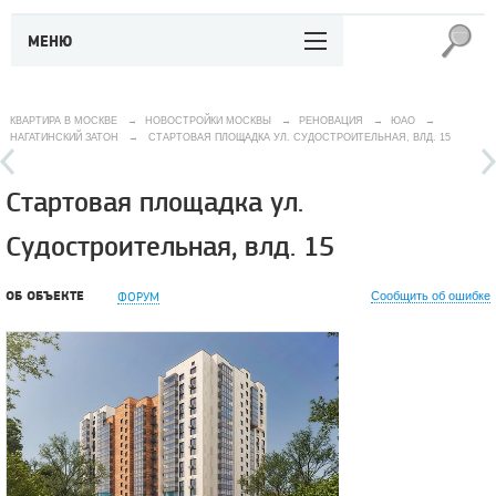
МЕНЮ
КВАРТИРА В МОСКВЕ
→
НОВОСТРОЙКИ МОСКВЫ
→
РЕНОВАЦИЯ
→
ЮАО
→
НАГАТИНСКИЙ ЗАТОН
→
СТАРТОВАЯ ПЛОЩАДКА УЛ. СУДОСТРОИТЕЛЬНАЯ, ВЛД. 15
Стартовая площадка ул.
Судостроительная, влд. 15
ОБ ОБЪЕКТЕ
ФОРУМ
Сообщить об ошибке