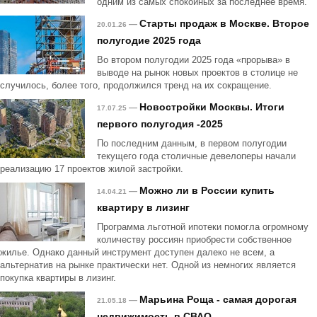
одним из самых спокойных за последнее время.
Старты продаж в Москве. Второе
—
20.01.26
полугодие 2025 года
Во втором полугодии 2025 года «прорыва» в
выводе на рынок новых проектов в столице не
случилось, более того, продолжился тренд на их сокращение.
Новостройки Москвы. Итоги
—
17.07.25
первого полугодия -2025
По последним данным, в первом полугодии
текущего года столичные девелоперы начали
реализацию 17 проектов жилой застройки.
Можно ли в России купить
—
14.04.21
квартиру в лизинг
Программа льготной ипотеки помогла огромному
количеству россиян приобрести собственное
жилье. Однако данный инструмент доступен далеко не всем, а
альтернатив на рынке практически нет. Одной из немногих является
покупка квартиры в лизинг.
Марьина Роща - самая дорогая
—
21.05.18
недвижимость в СВАО