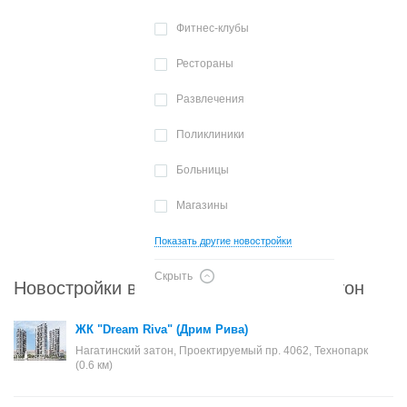
Фитнес-клубы
Рестораны
Развлечения
Поликлиники
Больницы
Магазины
Показать другие новостройки
Скрыть
Новостройки в районе Нагатинский затон
ЖК "Dream Riva" (Дрим Рива)
Нагатинский затон, Проектируемый пр. 4062, Технопарк
(0.6 км)