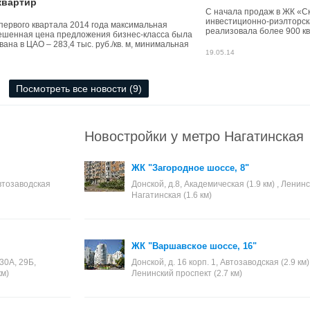
квартир
С начала продаж в ЖК «Ск
инвестиционно-риэлторска
первого квартала 2014 года максимальная
реализовала более 900 кв
ешенная цена предложения бизнес-класса была
общего объема предложени
ана в ЦАО – 283,4 тыс. руб./кв. м, минимальная
сообщении компании Est-a
19.05.14
ена в ЮАО – 167,4 тыс. руб./кв. м.
Посмотреть все новости (9)
Новостройки у метро Нагатинская
ЖК "Загородное шоссе, 8"
втозаводская
Донской, д.8, Академическая (1.9 км) , Ленинс
Нагатинская (1.6 км)
ЖК "Варшавское шоссе, 16"
30А, 29Б,
Донской, д. 16 корп. 1, Автозаводская (2.9 км)
км)
Ленинский проспект (2.7 км)