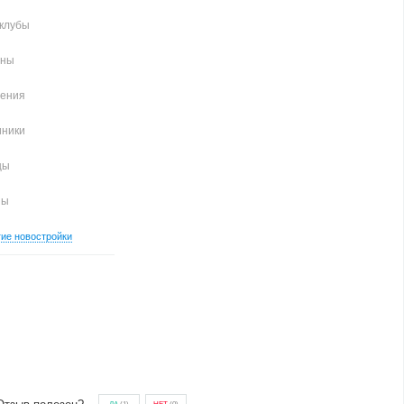
клубы
аны
чения
иники
цы
ны
гие новостройки