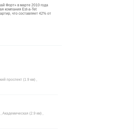
ай Форт» в марте 2010 года
я компания Est-a-Tet
артир, что составляет 42% от
я в проекте, говорится в
-Tet.
кий проспект (1.9 км) ,
 , Академическая (2.9 км) ,