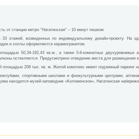
ть от станции метро "Нагатинская" – 10 минут пешком.
о 33 этажей, возведенных по индивидуальному дизайн-проекту. На зд
адки и холлы оформляются керамогранитом.
лощадью 50,34-192,43 кв.м., а также 5-6-комнатных двухуровневых а
алконы остекляются. Предусмотрено отведение места для размещения к
й площадью 208 тыс. кв. м. Жилой комплекс имеет подземный паркинг н
роклубами, спортивными школами и физкультурными центрами, аптека
ома находится музей-заповедник «Коломенское», Нагатинская набережн