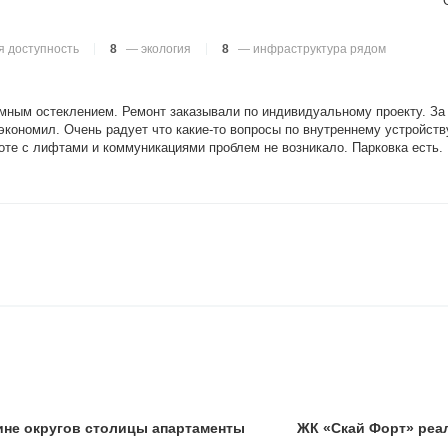
 доступность
8
— экология
8
— инфраструктура рядом
мным остеклением. Ремонт заказывали по индивидуальному проекту. За
 экономил. Очень радует что какие-то вопросы по внутреннему устройст
те с лифтами и коммуникациями проблем не возникало. Парковка есть.
ине округов столицы апартаменты
ЖК «Скай Форт» реа