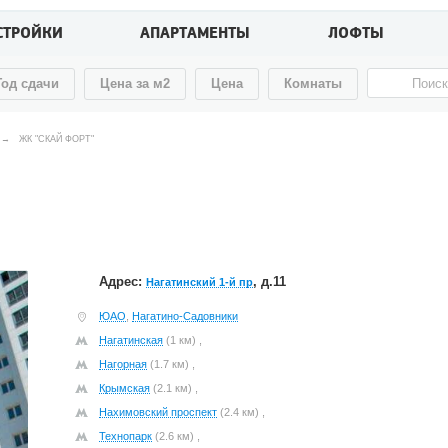
СТРОЙКИ
АПАРТАМЕНТЫ
ЛОФТЫ
Год сдачи
Цена за м2
Цена
Комнаты
→
ЖК "СКАЙ ФОРТ"
Адрес:
, д.11
Нагатинский 1-й пр
ЮАО
,
Нагатино-Садовники
Нагатинская
(1 км) ,
Нагорная
(1.7 км) ,
Крымская
(2.1 км) ,
Нахимовский проспект
(2.4 км) ,
Технопарк
(2.6 км) ,