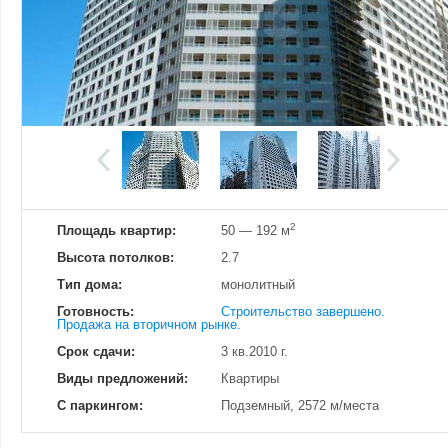
Добавить фотографию
Изменено:
20.06.2022
Просмотров
20
2
Площадь квартир:
50 — 192 м
Высота потолков:
2.7
Тип дома:
монолитный
Готовность:
Строительство завершено.
Продажа на вторичном рынке.
Срок сдачи:
3 кв.2010 г.
Виды предложений:
Квартиры
С паркингом:
Подземный, 2572 м/места