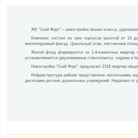
ЖК "Скай Форт" – новостройка бизнес-класса, удаленнос
Комплекс состоит из трех корпусов высотой от 19 д
вентилируемый фасад. Цокольный этаж, лестничные площ
Жилой фонд формируется из 1-4-комнатных квартир п
устанавливаются двухкамерные стеклопакеты, лоджии и б
Новостройка "Скай Форт" предлагает 2118 квартир обще
Инфраструктура района представлена несколькими аэ
десятками детских дошкольных учреждений. Недалеко от д