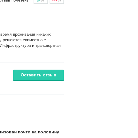
Отзыв полезен?
ДА
(
1
)
НЕТ
(
0
)
 время проживания никаких
ву решаются совместно с
 Инфраструктура и транспортная
Оставить отзыв
лизован почти на половину