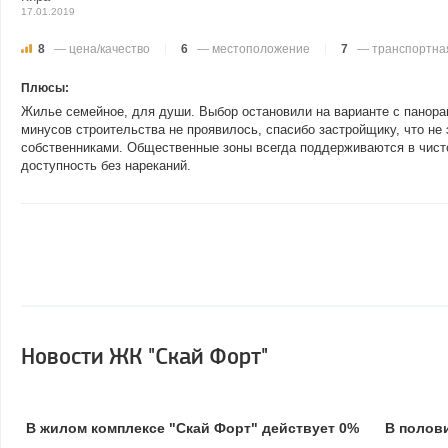
17.01.2019
8
— цена/качество
6
— местоположение
7
— транспортная
Плюсы:
Жилье семейное, для души. Выбор остановили на варианте с панора
минусов строительства не проявилось, спасибо застройщику, что не
собственниками. Общественные зоны всегда поддерживаются в чисто
доступность без нареканий.
Новости ЖК "Скай Форт"
В жилом комплексе "Скай Форт" действует 0%
В полов