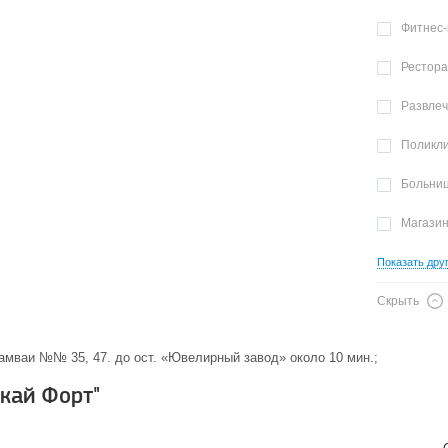
Фитнес-
Рестор
Развле
Поликл
Больни
Магази
Показать дру
Скрыть
Трамваи №№ 35, 47. до ост. «Ювелирный завод» около 10 мин.;
кай Форт"