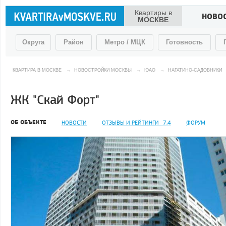
Квартиры в
НОВО
МОСКВЕ
Округа
Район
Метро / МЦК
Готовность
КВАРТИРА В МОСКВЕ
→
НОВОСТРОЙКИ МОСКВЫ
→
ЮАО
→
НАГАТИНО-САДОВНИКИ
ЖК "Скай Форт"
ОБ ОБЪЕКТЕ
НОВОСТИ
ОТЗЫВЫ И РЕЙТИНГИ
7.4
ФОРУМ