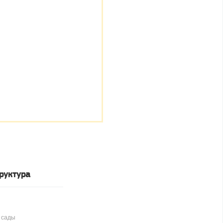
руктура
 сады