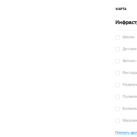
КАРТА
Инфраст
Школы
Детские
Фитнес-
Рестор
Развле
Поликл
Больни
Магази
Показать дру