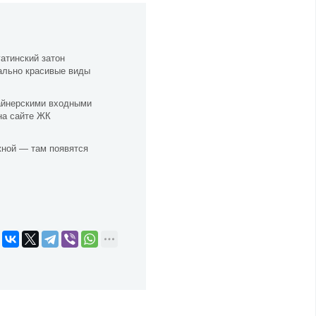
атинский затон
еально красивые виды
зайнерскими входными
на сайте ЖК
жной — там появятся