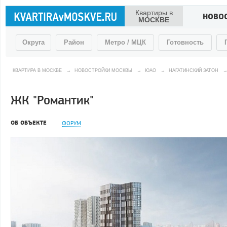
Квартиры в
НОВО
МОСКВЕ
Округа
Район
Метро / МЦК
Готовность
КВАРТИРА В МОСКВЕ
→
НОВОСТРОЙКИ МОСКВЫ
→
ЮАО
→
НАГАТИНСКИЙ ЗАТОН
ЖК "Романтик"
ОБ ОБЪЕКТЕ
ФОРУМ