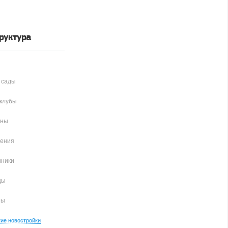
руктура
 сады
клубы
аны
чения
иники
цы
ны
гие новостройки