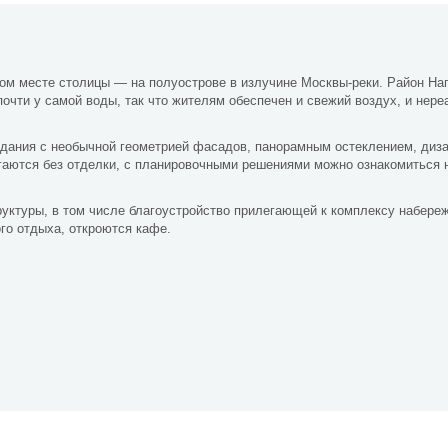
ом месте столицы — на полуострове в излучине Москвы-реки. Район Наг
почти у самой воды, так что жителям обеспечен и свежий воздух, и нер
здания с необычной геометрией фасадов, панорамным остеклением, ди
агаются без отделки, с планировочными решениями можно ознакомиться 
уктуры, в том числе благоустройство прилегающей к комплексу набере
ого отдыха, откроются кафе.