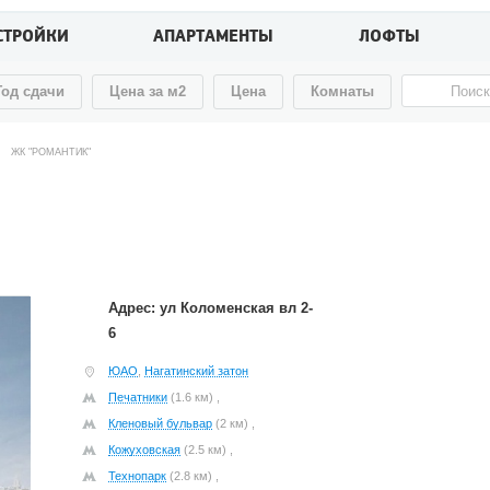
СТРОЙКИ
АПАРТАМЕНТЫ
ЛОФТЫ
Год сдачи
Цена за м2
Цена
Комнаты
→
ЖК "РОМАНТИК"
Адрес: ул Коломенская вл 2-
6
ЮАО
,
Нагатинский затон
Печатники
(1.6 км) ,
Кленовый бульвар
(2 км) ,
Кожуховская
(2.5 км) ,
Технопарк
(2.8 км) ,