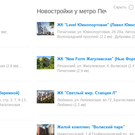
Скрыть
Новостройки у метро Печатники
ЖК "Level Южнопортовая" (Левел Южн
км) ,
Печатники, ул. Южнопортовая, 28-28а, Автоза
Волгоградский проспект (2.2 км) , Дубровка (2
ЖК "New Form Жигулевская" (Нью Фор
я (2.8 км) ,
Рязанский, ул. Жигулевская, 4, Волжская (2.4 к
Печатники (2.9 км)
бережной)
ЖК "Светлый мир. Станция Л"
тр. 3, 7, 9-13,
Люблино, ул. Люблинская, вл.72, Братиславская
, Нагатинская
Люблино (1.2 км)
Жилой комплекс "Волжский парк"
Нижегородский, 1-й Грайвороновский пр., вл.