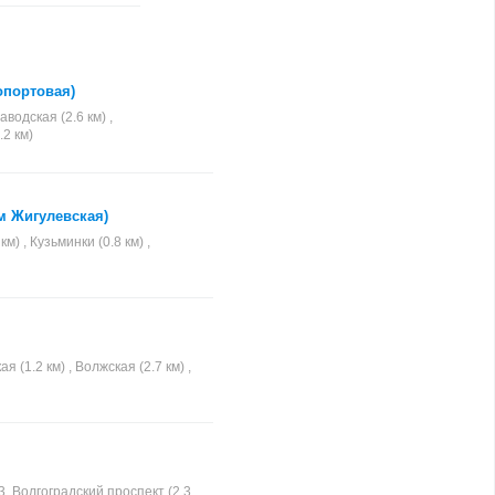
опортовая)
водская (2.6 км) ,
.2 км)
м Жигулевская)
м) , Кузьминки (0.8 км) ,
 (1.2 км) , Волжская (2.7 км) ,
3, Волгоградский проспект (2.3