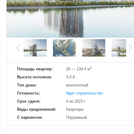
Добавить фотографию
Изменено:
26.11.2023
Просмотров
9
2
Площадь квартир:
26 — 134.4 м
Высота потолков:
3-3.8
Тип дома:
монолитный
Готовность:
Идет строительство
Срок сдачи:
4 кв.2023 г.
Виды предложений:
Квартиры
С паркингом:
Подземный