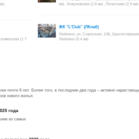
м) ,
км) , Кожуховская (2.8 км) , Печатники (2.9 км)
ЖК "L’Club" (ЛКлаб)
Люблино, ул. Совхозная, 10Б, Братиславская (1
Коломенская (1.7
Люблино (0.4 км)
уже почти 9 лет. Более того, в последние два года – активно нарастаю
ров нового жилья.
025 года
дним из самых