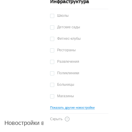
Инфраструктура
Школы
Детские сады
Фитнес-клубы
Рестораны
Развлечения
Поликлиники
Больницы
Магазины
Показать другие новостройки
Скрыть
Новостройки в районе Нагорный