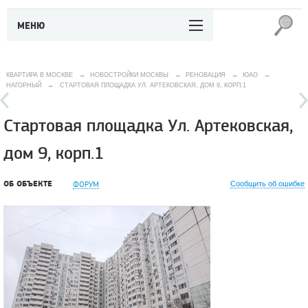
МЕНЮ
КВАРТИРА В МОСКВЕ
→
НОВОСТРОЙКИ МОСКВЫ
→
РЕНОВАЦИЯ
→
ЮАО
→
НАГОРНЫЙ
→
СТАРТОВАЯ ПЛОЩАДКА УЛ. АРТЕКОВСКАЯ, ДОМ 9, КОРП.1
Стартовая площадка Ул. Артековская,
дом 9, корп.1
ОБ ОБЪЕКТЕ
ФОРУМ
Сообщить об ошибке