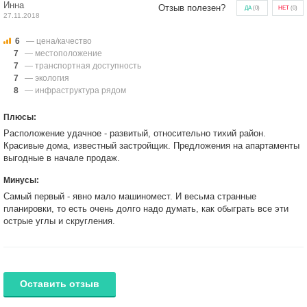
Инна
Отзыв полезен?
ДА
(
0
)
НЕТ
(
0
)
27.11.2018
6
— цена/качество
7
— местоположение
7
— транспортная доступность
7
— экология
8
— инфраструктура рядом
Плюсы:
Расположение удачное - развитый, относительно тихий район.
Красивые дома, известный застройщик. Предложения на апартаменты
выгодные в начале продаж.
Минусы:
Самый первый - явно мало машиномест. И весьма странные
планировки, то есть очень долго надо думать, как обыграть все эти
острые углы и скругления.
Оставить отзыв