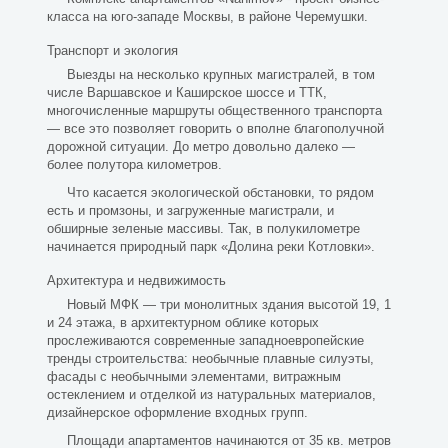
класса на юго-западе Москвы, в районе Черемушки.
Транспорт и экология
Выезды на несколько крупных магистралей, в том
числе Варшавское и Каширское шоссе и ТТК,
многочисленные маршруты общественного транспорта
— все это позволяет говорить о вполне благополучной
дорожной ситуации. До метро довольно далеко —
более полутора километров.
Что касается экологической обстановки, то рядом
есть и промзоны, и загруженные магистрали, и
обширные зеленые массивы. Так, в полукилометре
начинается природный парк «Долина реки Котловки».
Архитектура и недвижимость
Новый МФК — три монолитных здания высотой 19, 1
и 24 этажа, в архитектурном облике которых
прослеживаются современные западноевропейские
тренды строительства: необычные плавные силуэты,
фасады с необычными элементами, витражным
остеклением и отделкой из натуральных материалов,
дизайнерское оформление входных групп.
Площади апартаментов начинаются от 35 кв. метров