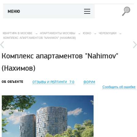
МЕНЮ
КВАРТИРА В МОСКВЕ
→
АПАРТАМЕНТЫ МОСКВЫ
→
ЮЗАО
→
ЧЕРЕМУШКИ
→
КОМПЛЕКС АПАРТАМЕНТОВ "NAHIMOV" (НАХИМОВ)
Комплекс апартаментов "Nahimov"
(Нахимов)
ОБ ОБЪЕКТЕ
ОТЗЫВЫ И РЕЙТИНГИ
7.0
ФОРУМ
Сообщить об ошибке