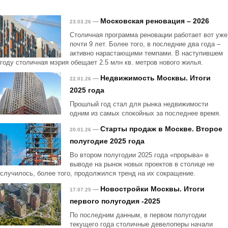
Московская реновация – 2026
—
23.03.26
Столичная программа реновации работает вот уже
почти 9 лет. Более того, в последние два года –
активно нарастающими темпами. В наступившем
году столичная мэрия обещает 2.5 млн кв. метров нового жилья.
Недвижимость Москвы. Итоги
—
22.01.26
2025 года
Прошлый год стал для рынка недвижимости
одним из самых спокойных за последнее время.
Старты продаж в Москве. Второе
—
20.01.26
полугодие 2025 года
Во втором полугодии 2025 года «прорыва» в
выводе на рынок новых проектов в столице не
случилось, более того, продолжился тренд на их сокращение.
Новостройки Москвы. Итоги
—
17.07.25
первого полугодия -2025
По последним данным, в первом полугодии
текущего года столичные девелоперы начали