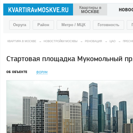
Квартиры в
НОВО
МОСКВЕ
Округа
Район
Метро / МЦК
Готовность
КВАРТИРА В МОСКВЕ
→
НОВОСТРОЙКИ МОСКВЫ
→
РЕНОВАЦИЯ
→
ЦАО
→
ПРЕСН
Стартовая площадка Мукомольный пр.
ОБ ОБЪЕКТЕ
ФОРУМ