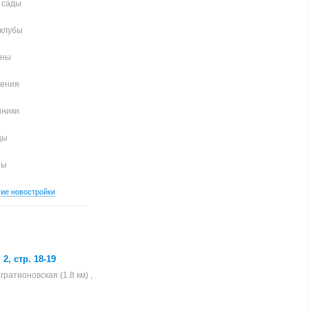
 сады
клубы
аны
чения
иники
цы
ны
гие новостройки
2, стр. 18-19
гратионовская (1.8 км) ,