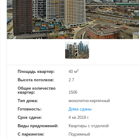
Добавить фотографию
Изменено:
19.12.2024
Просмотров
11
2
Площадь квартир:
40 м
Высота потолков:
2.7
Общее количество
квартир:
1506
Тип дома:
монолитно-кирпичный
Готовность:
Дома сданы
Срок сдачи:
4 кв.2019 г.
Виды предложений:
Квартиры с отделкой
С паркингом:
Подземный