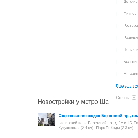
Детские
Фитнес-
Рестор
Развле
Поликл
Больни
Магази
Показать дру
Скрыть
Новостройки у метро Шелепиха
Стартовая площадка Береговой пр., вл. 
Филевский парк, Береговой пр., д. 1А и 1Б, Ба
Кутузовская (2.4 км) , Парк Победы (2.3 км)