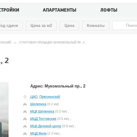
СТРОЙКИ
АПАРТАМЕНТЫ
ЛОФТЫ
Год сдачи
Цена за м2
Цена
Комнаты
ЕНСКИЙ
→
СТАРТОВАЯ ПЛОЩАДКА МУКОМОЛЬНЫЙ ПР., 2
, 2
Адрес: Мукомольный пр., 2
ЦАО
,
Пресненский
Шелепиха
(0.2 км)
МЦК Шелепиха
(0.2 км) ,
МЦД Тестовская
(0.5 км) ,
МЦК Деловой центр
(0.9 км) ,
МЦД Фили
(1.3 км) ,