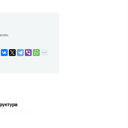
елен.
руктура