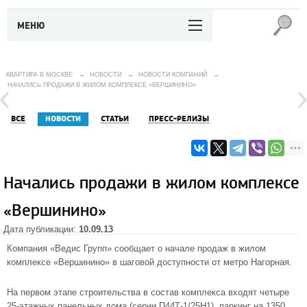
МЕНЮ
КВАРТИРА В МОСКВЕ
→
НОВОСТИ
→
НОВОСТИ КОМПАНИЙ
→
НАЧАЛИСЬ ПРОДАЖИ В ЖИЛОМ КОМПЛЕКСЕ «ВЕРШИНИНО»
ВСЕ
НОВОСТИ
СТАТЬИ
ПРЕСС-РЕЛИЗЫ
Начались продажи в жилом комплексе
«Вершинино»
Дата публикации:
10.09.13
Компания «Ведис Групп» сообщает о начале продаж в жилом
комплексе «Вершинино» в шаговой доступности от
метро Нагорная
.
На первом этапе строительства в состав комплекса входят четыре
25-этажных панельных дома (серии П44Т-1/25Н1), паркинг на 1350