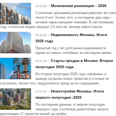
Московская реновация – 2026
—
23.03.26
Столичная программа реновации работает вот уже
почти 9 лет. Более того, в последние два года –
активно нарастающими темпами. В наступившем
году столичная мэрия обещает 2.5 млн кв. метров нового жилья.
Недвижимость Москвы. Итоги
—
22.01.26
2025 года
Прошлый год стал для рынка недвижимости
одним из самых спокойных за последнее время.
Старты продаж в Москве. Второе
—
20.01.26
полугодие 2025 года
Во втором полугодии 2025 года «прорыва» в
выводе на рынок новых проектов в столице не
случилось, более того, продолжился тренд на их сокращение.
Новостройки Москвы. Итоги
—
17.07.25
первого полугодия -2025
По последним данным, в первом полугодии
текущего года столичные девелоперы начали
реализацию 17 проектов жилой застройки.