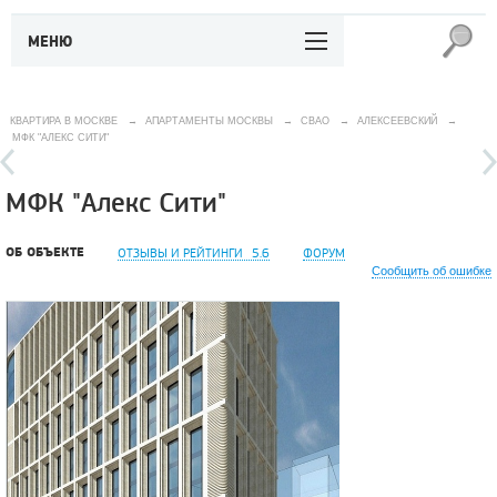
МЕНЮ
КВАРТИРА В МОСКВЕ
→
АПАРТАМЕНТЫ МОСКВЫ
→
СВАО
→
АЛЕКСЕЕВСКИЙ
→
МФК "АЛЕКС СИТИ"
МФК "Алекс Сити"
ОБ ОБЪЕКТЕ
ОТЗЫВЫ И РЕЙТИНГИ
5.6
ФОРУМ
Сообщить об ошибке