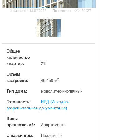
Добавить фотографию
Изменено:
13.07.2022
Просмотров
29427
Общее
количество
квартир:
218
Объем
2
застройки:
46 450 м
Тип дома:
монолитно-кирпичный
Готовность:
ИРД (Исходно-
разрешительная документация)
Виды
предложений:
Апартаменты
С паркингом:
Подземный