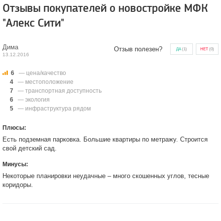
Отзывы покупателей о новостройке МФК
"Алекс Сити"
Дима
Отзыв полезен?
ДА
(
1
)
НЕТ
(
0
)
13.12.2016
6
— цена/качество
4
— местоположение
7
— транспортная доступность
6
— экология
5
— инфраструктура рядом
Плюсы:
Есть подземная парковка. Большие квартиры по метражу. Строится
свой детский сад.
Минусы:
Некоторые планировки неудачные – много скошенных углов, тесные
коридоры.