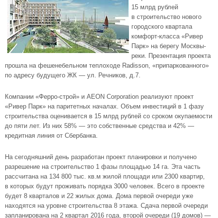
15 млрд рублей
в строительство нового
городского квартала
комфорт-класса «Ривер
Парк» на берегу Москвы-
реки. Презентация проекта
прошла на фешенебельном теплоходе Radisson, «припаркованного»
по адресу будущего ЖК — ул. Речников, д.7.
Компании «Ферро-строй» и AEON Corporation реализуют проект
«Ривер Парк» на паритетных началах. Объем инвестиций в 1 фазу
строительства оценивается в 15 млрд рублей со сроком окупаемости
до пяти лет. Из них 58% — это собственные средства и 42% —
кредитная линия от Сбербанка.
На сегодняшний день разработан проект планировки и получено
разрешение на строительство 1 фазы площадью 14 га. Эта часть
рассчитана на 134 800 тыс. кв.м жилой площади или 2300 квартир,
в которых будут проживать порядка 3000 человек. Всего в проекте
будет 8 кварталов и 22 жилых дома. Дома первой очереди уже
находятся на уровне строительства 8 этажа. Сдача первой очереди
запланирована на 2 квартал 2016 года, второй очереди (19 домов) —