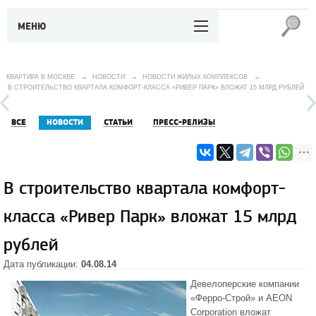
МЕНЮ
КВАРТИРА В МОСКВЕ
→
НОВОСТИ
→
НОВОСТИ ЖИЛЫХ КОМПЛЕКСОВ
→
В СТРОИТЕЛЬСТВО КВАРТАЛА КОМФОРТ-КЛАССА «РИВЕР ПАРК» ВЛОЖАТ 15 МЛРД РУБЛЕЙ
ВСЕ
НОВОСТИ
СТАТЬИ
ПРЕСС-РЕЛИЗЫ
В строительство квартала комфорт-
класса «Ривер Парк» вложат 15 млрд
рублей
Дата публикации:
04.08.14
Девелоперские компании
«Ферро-Строй»
и AEON
Corporation вложат