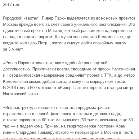
2017 год.
Городской квартал «Ривер Парк»
выделяется из всех новых проектов
Москвы прежде всего за счет своего уникального расположения. Это
единственный проект в Москве, который расположен одновременно
на воде и рядом с парком. До музея-заповедника Коломенское, где
когда-то жил царь Петр I, жители смогут дойти спокойным шагом
за 5 минут.
«Ривер Парк» отличается также удобной транспортной
доступностью. Практически всегда свободные от пробок Нагатинская
и Новоданиловская набережные соединяют проект с ТТК, а до метро
Коломенская можно добраться за 5 минут на маршрутном такси.
В 2018 году в 500 метрах от «Ривер Парка» откроется станция метро
Нагатинский затон.
«Инфраструктура городского квартала предусматривает
строительство в первой фазе проекта школы и детского сада,
а также паркинга на 60 тыс машиномест (30 тыс в наземном, еще 30
тыс — в подземном). Причем, на территории уже построен Храм
имени Спиридона Тримифунтского — первый храм в Москве в честь
этого святого, который, кстати, помогает людям в жилищных