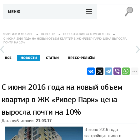
МЕНЮ
КВАРТИРА В МОСКВЕ
→
НОВОСТИ
→
НОВОСТИ ЖИЛЫХ КОМПЛЕКСОВ
→
С ИЮНЯ 2016 ГОДА НА НОВЫЙ ОБЪЕМ КВАРТИР В ЖК «РИВЕР ПАРК» ЦЕНА ВЫРОСЛА
ПОЧТИ НА 10%
ВСЕ
НОВОСТИ
СТАТЬИ
ПРЕСС-РЕЛИЗЫ
С июня 2016 года на новый объем
квартир в ЖК «Ривер Парк» цена
выросла почти на 10%
Дата публикации:
21.03.17
В июне 2016 года
застройщик
жилого