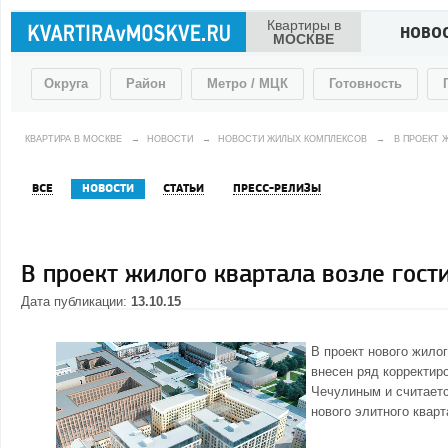
Квартиры в
НОВО
МОСКВЕ
Округа
Район
Метро / МЦК
Готовность
КВАРТИРА В МОСКВЕ
→
НОВОСТИ
→
НОВОСТИ ЖИЛЫХ КОМПЛЕКСОВ
→
В ПРОЕКТ 
ВСЕ
НОВОСТИ
СТАТЬИ
ПРЕСС-РЕЛИЗЫ
В проект жилого квартала возле гос
Дата публикации:
13.10.15
В проект нового жило
внесен ряд корректиро
Чечулиным и считаетс
нового элитного
кварт