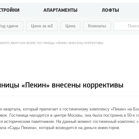
СТРОЙКИ
АПАРТАМЕНТЫ
ЛОФТЫ
Год сдачи
Цена за м2
Цена
Комнаты
ЖИЛОГО КВАРТАЛА ВОЗЛЕ ГОСТИНИЦЫ «ПЕКИН» ВНЕСЕНЫ КОРРЕКТИВЫ
тиницы «Пекин» внесены коррективы
го квартала, который прилегает к гостиничному комплексу «Пекин» на Б
вок. Гостиница находится в центре Москвы, она была построена в 50-х 
я историческим памятником. На данный момент гостиничный комплекс «
ала «Сады Пекина»
, который возводится на деньги инвесторов.