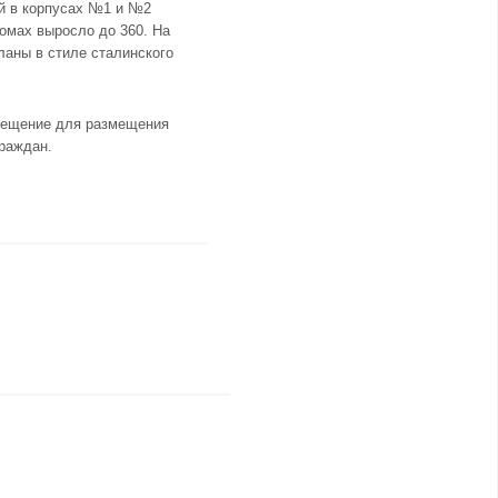
ей в корпусах №1 и №2
домах выросло до 360. На
аны в стиле сталинского
омещение для размещения
раждан.