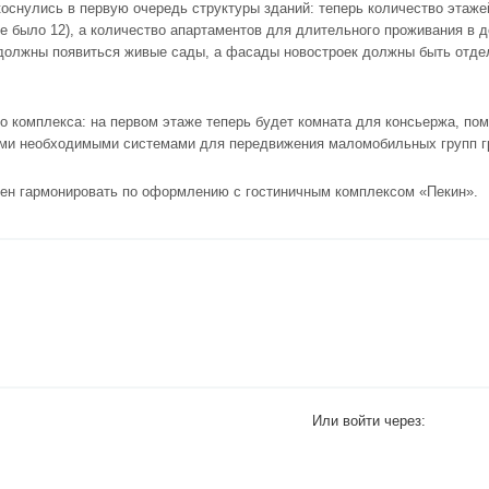
коснулись в первую очередь структуры зданий: теперь количество этаж
ее было 12), а количество апартаментов для длительного проживания в 
должны появиться живые сады, а фасады новостроек должны быть отдел
го комплекса: на первом этаже теперь будет комната для консьержа, п
семи необходимыми системами для передвижения маломобильных групп г
жен гармонировать по оформлению с гостиничным комплексом «Пекин».
Или войти через: