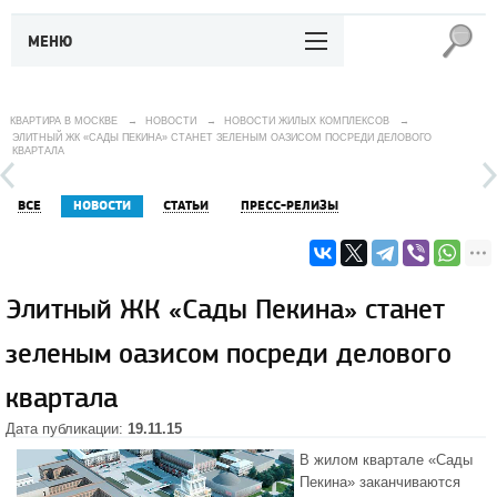
МЕНЮ
КВАРТИРА В МОСКВЕ
→
НОВОСТИ
→
НОВОСТИ ЖИЛЫХ КОМПЛЕКСОВ
→
ЭЛИТНЫЙ ЖК «САДЫ ПЕКИНА» СТАНЕТ ЗЕЛЕНЫМ ОАЗИСОМ ПОСРЕДИ ДЕЛОВОГО
КВАРТАЛА
ВСЕ
НОВОСТИ
СТАТЬИ
ПРЕСС-РЕЛИЗЫ
Элитный ЖК «Сады Пекина» станет
зеленым оазисом посреди делового
квартала
Дата публикации:
19.11.15
В
жилом квартале «Сады
Пекина»
заканчиваются