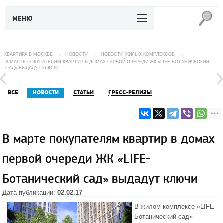
МЕНЮ
КВАРТИРА В МОСКВЕ
→
НОВОСТИ
→
НОВОСТИ ЖИЛЫХ КОМПЛЕКСОВ
→
В МАРТЕ ПОКУПАТЕЛЯМ КВАРТИР В ДОМАХ ПЕРВОЙ ОЧЕРЕДИ ЖК «LIFE-БОТАНИЧЕСКИЙ
САД» ВЫДАДУТ КЛЮЧИ
ВСЕ
НОВОСТИ
СТАТЬИ
ПРЕСС-РЕЛИЗЫ
В марте покупателям квартир в домах
первой очереди ЖК «LIFE-
Ботанический сад» выдадут ключи
Дата публикации:
02.02.17
В
жилом комплексе «LIFE-
Ботанический сад»