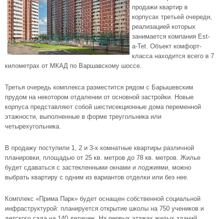
продажи квартир в
корпусах третьей очереди,
реализацией которых
занимается компания Est-
a-Tet. Объект комфорт-
класса находится всего в 7
километрах от МКАД по Варшавскому шоссе.
Третья очередь комплекса разместится рядом с Барышевским
прудом на некотором отдалении от основной застройки. Новые
корпуса представляют собой шестисекционные дома переменной
этажности, выполненные в форме треугольника или
четырехугольника.
В продажу поступили 1, 2 и 3-х комнатные квартиры различной
планировки, площадью от 25 кв. метров до 78 кв. метров. Жилье
будет сдаваться с застекленными окнами и лоджиями, можно
выбрать квартиру с одним из вариантов отделки или без нее.
Комплекс «Прима Парк»
будет оснащен собственной социальной
инфраструктурой: планируется открытие школы на 750 учеников и
детского сада на 140 детишек. На первых этажах жилых зданий