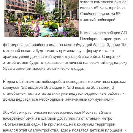
жилого комплекса бизнес-
класса «Silver» в районе
Свиблово появится 52-
этажный небоскреб.
Компания-застройщик AFI
Development приступила к
формированию свайного поля на месте будущей башни. Здание 100-
метровой высоты будет иметь оригинальную форму и станет
архитектурной доминантой существующей застройки. С верхних
этажей домов будет открываться отличный панорамный вид на реку
Яуза и зеленый массив Ботанического сада.
Рядом с 52-этажным небоскребом возводятся монолитные каркасы
корпусов №2 высотой 16 этажей и № 3 высотой 20 этажей. В
стилобатной части этих зданий уже ведутся отделочные работы, к
домам ведутся все необходимые инженерные коммуникации.
ЖК «Silver»
расположен на северо-востоке Москвы, вблизи
набережной реки и в шаговой доступности от станции метро
«Ботанический сад». На прилегающей к корпусам территории
начался этап благоустройства, здесь появятся детские площадки и