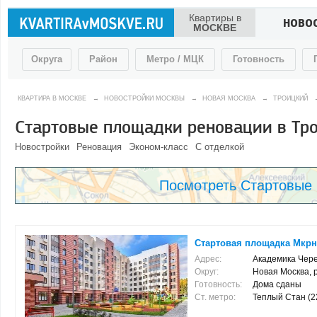
Квартиры в
НОВО
МОСКВЕ
Округа
Район
Метро / МЦК
Готовность
КВАРТИРА В МОСКВЕ
→
НОВОСТРОЙКИ МОСКВЫ
→
НОВАЯ МОСКВА
→
ТРОИЦКИЙ
Стартовые площадки реновации в Тро
Новостройки
Реновация
Эконом-класс
С отделкой
Посмотреть Стартовые 
Стартовая площадка Мкрн С
Адрес:
Академика Черенк
Округ:
Новая Москва, 
Готовность:
Дома сданы
Ст. метро:
Теплый Стан (22