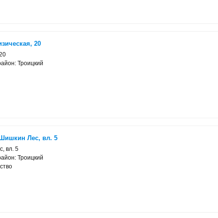
зическая, 20
20
район: Троицкий
Шишкин Лес, вл. 5
, вл. 5
район: Троицкий
ство