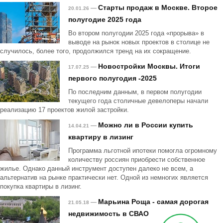
Старты продаж в Москве. Второе
—
20.01.26
полугодие 2025 года
Во втором полугодии 2025 года «прорыва» в
выводе на рынок новых проектов в столице не
случилось, более того, продолжился тренд на их сокращение.
Новостройки Москвы. Итоги
—
17.07.25
первого полугодия -2025
По последним данным, в первом полугодии
текущего года столичные девелоперы начали
реализацию 17 проектов жилой застройки.
Можно ли в России купить
—
14.04.21
квартиру в лизинг
Программа льготной ипотеки помогла огромному
количеству россиян приобрести собственное
жилье. Однако данный инструмент доступен далеко не всем, а
альтернатив на рынке практически нет. Одной из немногих является
покупка квартиры в лизинг.
Марьина Роща - самая дорогая
—
21.05.18
недвижимость в СВАО