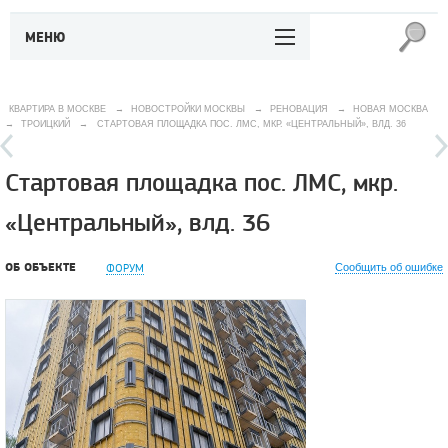
МЕНЮ
КВАРТИРА В МОСКВЕ
→
НОВОСТРОЙКИ МОСКВЫ
→
РЕНОВАЦИЯ
→
НОВАЯ МОСКВА
→
ТРОИЦКИЙ
→
СТАРТОВАЯ ПЛОЩАДКА ПОС. ЛМС, МКР. «ЦЕНТРАЛЬНЫЙ», ВЛД. 36
Стартовая площадка пос. ЛМС, мкр.
«Центральный», влд. 36
ОБ ОБЪЕКТЕ
ФОРУМ
Сообщить об ошибке