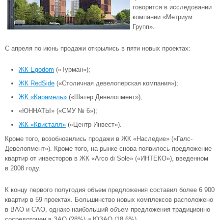
говорится в исследовании
компании «Метриум
Групп».
С апреля по июнь продажи открылись в пяти новых проектах:
ЖК Egodom
(«Турман»);
ЖК RedSide
(«Столичная девелоперская компания»);
ЖК «Карамель»
(«Шатер Девелопмент»);
«ЮННАТЫ» («СМУ № 6»);
ЖК «Кристалл»
(«Центр-Инвест»).
Кроме того, возобновились продажи в
ЖК «Наследие»
(«Галс-
Девелопмент»). Кроме того, на рынке снова появилось предложение
квартир от инвесторов в
ЖК «Arco di Sole»
(«ИНТЕКО»), введенном
в 2008 году.
К концу первого полугодия объем предложения составил более 6 900
квартир в 59 проектах. Большинство новых комплексов расположено
в
ВАО
и
САО
, однако наибольший объем предложения традиционно
сосредоточен в
ЗАО
(28%) и
ЮЗАО
(18,6%).