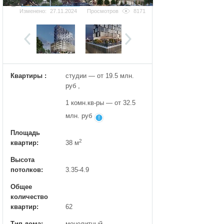
Добавить фотографию
Изменено:
27.11.2024
Просмотров
8171
Квартиры :
студии — от 19.5 млн.
руб ,
1 комн.кв-ры — от 32.5
млн. руб
Площадь
2
квартир:
38 м
Высота
потолков:
3.35-4.9
Общее
количество
квартир:
62
Тип дома:
монолитный