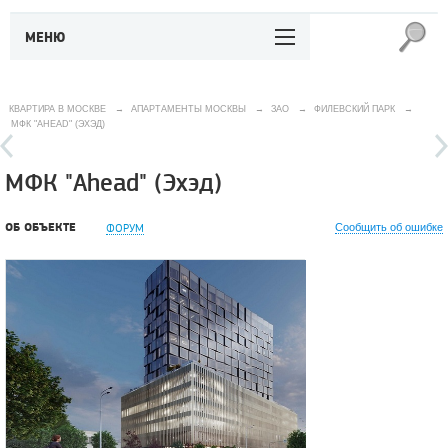
МЕНЮ
КВАРТИРА В МОСКВЕ
→
АПАРТАМЕНТЫ МОСКВЫ
→
ЗАО
→
ФИЛЕВСКИЙ ПАРК
→
МФК "AHEAD" (ЭХЭД)
МФК "Ahead" (Эхэд)
ОБ ОБЪЕКТЕ
ФОРУМ
Сообщить об ошибке