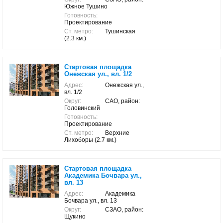
Южное Тушино
Готовность:
Проектирование
Ст. метро:
Тушинская
(2.3 км.)
Стартовая площадка
Онежская ул., вл. 1/2
Адрес:
Онежская ул.,
вл. 1/2
Округ:
САО, район:
Головинский
Готовность:
Проектирование
Ст. метро:
Верхние
Лихоборы (2.7 км.)
Стартовая площадка
Академика Бочвара ул.,
вл. 13
Адрес:
Академика
Бочвара ул., вл. 13
Округ:
СЗАО, район:
Щукино