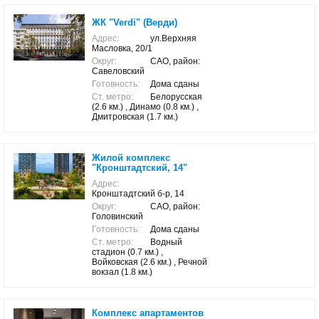
ЖК "Verdi" (Верди)
Адрес:
ул.Верхняя
Масловка, 20/1
Округ:
САО, район:
Савеловский
Готовность:
Дома сданы
Ст. метро:
Белорусская
(2.6 км.) , Динамо (0.8 км.) ,
Дмитровская (1.7 км.)
Жилой комплекс
"Кронштадтский, 14"
Адрес:
Кронштадтский б-р, 14
Округ:
САО, район:
Головинский
Готовность:
Дома сданы
Ст. метро:
Водный
стадион (0.7 км.) ,
Войковская (2.6 км.) , Речной
вокзал (1.8 км.)
Комплекс апартаментов