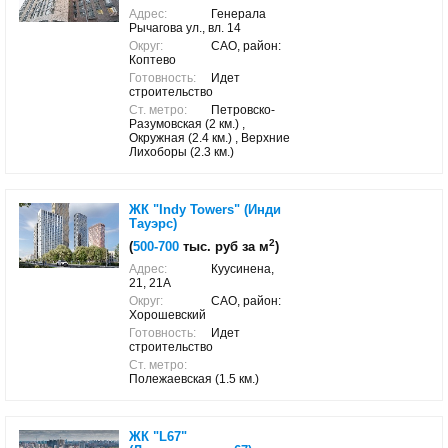
Адрес:
Генерала
Рычагова ул., вл. 14
Округ:
САО, район:
Коптево
Готовность:
Идет
строительство
Ст. метро:
Петровско-
Разумовская (2 км.) ,
Окружная (2.4 км.) , Верхние
Лихоборы (2.3 км.)
ЖК "Indy Towers" (Инди
Тауэрс)
2
(
500-700
тыс. руб за м
)
Адрес:
Куусинена,
21, 21А
Округ:
САО, район:
Хорошевский
Готовность:
Идет
строительство
Ст. метро:
Полежаевская (1.5 км.)
ЖК "L67"