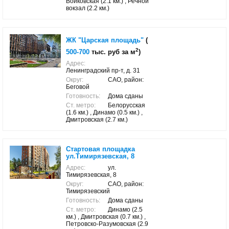
Войковская (2.1 км.) , Речной
вокзал (2.2 км.)
ЖК "Царская площадь"
(
2
500-700
тыс. руб за м
)
Адрес:
Ленинградский пр-т, д. 31
Округ:
САО, район:
Беговой
Готовность:
Дома сданы
Ст. метро:
Белорусская
(1.6 км.) , Динамо (0.5 км.) ,
Дмитровская (2.7 км.)
Стартовая площадка
ул.Тимирязевская, 8
Адрес:
ул.
Тимирязевская, 8
Округ:
САО, район:
Тимирязевский
Готовность:
Дома сданы
Ст. метро:
Динамо (2.5
км.) , Дмитровская (0.7 км.) ,
Петровско-Разумовская (2.9