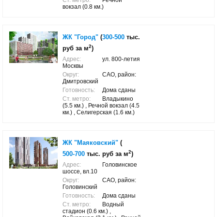
Ст. метро:
Речной
вокзал (0.8 км.)
ЖК "Город"
(
300-500
тыс.
2
руб за м
)
Адрес:
ул. 800-летия
Москвы
Округ:
САО, район:
Дмитровский
Готовность:
Дома сданы
Ст. метро:
Владыкино
(5.5 км.) , Речной вокзал (4.5
км.) , Селигерская (1.6 км.)
ЖК "Маяковский"
(
2
500-700
тыс. руб за м
)
Адрес:
Головинское
шоссе, вл.10
Округ:
САО, район:
Головинский
Готовность:
Дома сданы
Ст. метро:
Водный
стадион (0.6 км.) ,