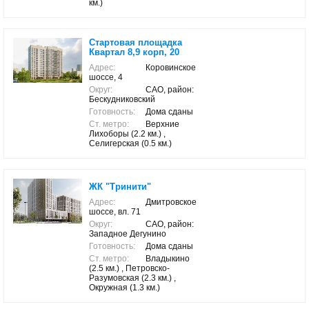
км.)
Стартовая площадка
Квартал 8,9 корп, 20
Адрес:
Коровинское
шоссе, 4
Округ:
САО, район:
Бескудниковский
Готовность:
Дома сданы
Ст. метро:
Верхние
Лихоборы (2.2 км.) ,
Селигерская (0.5 км.)
ЖК "Тринити"
Адрес:
Дмитровское
шоссе, вл. 71
Округ:
САО, район:
Западное Дегунино
Готовность:
Дома сданы
Ст. метро:
Владыкино
(2.5 км.) , Петровско-
Разумовская (2.3 км.) ,
Окружная (1.3 км.)