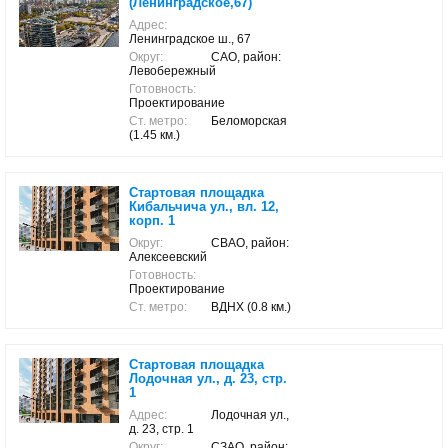
(Ленинградское,67)
Адрес:
Ленинградское ш., 67
Округ:
САО, район:
Левобережный
Готовность:
Проектирование
Ст. метро:
Беломорская
(1.45 км.)
Стартовая площадка
Кибальчича ул., вл. 12,
корп. 1
Округ:
СВАО, район:
Алексеевский
Готовность:
Проектирование
Ст. метро:
ВДНХ (0.8 км.)
Стартовая площадка
Лодочная ул., д. 23, стр.
1
Адрес:
Лодочная ул.,
д. 23, стр. 1
Округ:
СЗАО, район: