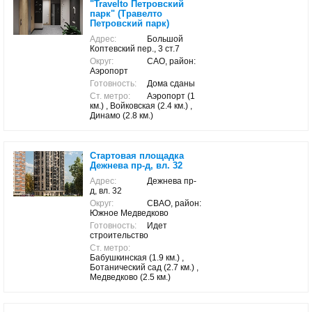
"Travelto Петровский
парк" (Травелто
Петровский парк)
Адрес:
Большой
Коптевский пер., 3 ст.7
Округ:
САО, район:
Аэропорт
Готовность:
Дома сданы
Ст. метро:
Аэропорт (1
км.) , Войковская (2.4 км.) ,
Динамо (2.8 км.)
Стартовая площадка
Дежнева пр-д, вл. 32
Адрес:
Дежнева пр-
д, вл. 32
Округ:
СВАО, район:
Южное Медведково
Готовность:
Идет
строительство
Ст. метро:
Бабушкинская (1.9 км.) ,
Ботанический сад (2.7 км.) ,
Медведково (2.5 км.)