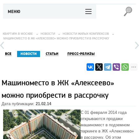
МЕНЮ
КВАРТИРА В МОСКВЕ
→
НОВОСТИ
→
НОВОСТИ ЖИЛЫХ КОМПЛЕКСОВ
→
МАШИНОМЕСТО В ЖК «АЛЕКСЕЕВО» МОЖНО ПРИОБРЕСТИ В РАССРОЧКУ
ВСЕ
НОВОСТИ
СТАТЬИ
ПРЕСС-РЕЛИЗЫ
Машиноместо в ЖК «Алексеево»
можно приобрести в рассрочку
Дата публикации:
21.02.14
С 01 февраля 2014 года
открываются продажи
машиномест в подземном
паркинге в
ЖК «Алексеево»
в рассрочку. Об этом