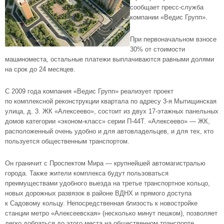
сообщает
пресс-служба
компании «Ведис Групп».
При первоначальном взносе
30% от стоимости
машиноместа, остальные платежи выплачиваются равными долями
на срок до 24 месяцев.
С 2009 года компания «Ведис Групп» реализует проект
по комплексной реконструкции квартала по адресу
3-я
Мытищинская
улица, д. 3. ЖК «Алексеево», состоит из двух
17-этажных
панельных
домов категории
«эконом-класс»
серии
П-44Т
. «Алексеево» — ЖК,
расположенный очень удобно и для автовладельцев, и для тех, кто
пользуется общественным транспортом.
Он граничит с Проспектом Мира — крупнейшей автомагистралью
города. Также жители комплекса будут пользоваться
преимуществами удобного выезда на третье транспортное кольцо,
новых дорожных развязок в районе ВДНХ и прямого доступа
к Садовому кольцу. Непосредственная близость к новостройке
станции
метро «Алексеевская»
(несколько минут пешком), позволяет
легко добраться до этого места на общественном транспорте.