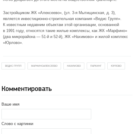
Застройщиком ЖК «Алексеево», (ул.
3-я
Мытищинская, д. 3),
является
инвестиционно-строительная
компания «Ведис Групп».
К известным недавним объектам этой организации, основанной
в 1991 году, относятся такие жилые комплексы, как
ЖК «Марфино»
(два микрорайона —
51-й
и
52-й
),
ЖК «Нахимово»
и
жилой комплекс
«Юрлово»
.
ВЕДИС ГРУПП
МАРФИНОАЛЕКСЕЕВО
НАХИМОВО
ПАРКИНГ
ЮРЛОВО
Комментировать
Ваше имя
Слово с картинки