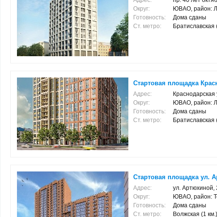
Адрес:
пр. 40 лет октяб
Округ:
ЮВАО, район: 
Готовность:
Дома сданы
Ст. метро:
Братиславская (2
Стартовая площадка Красн
Адрес:
Краснодарская у
Округ:
ЮВАО, район: 
Готовность:
Дома сданы
Ст. метро:
Братиславская (1
Стартовая площадка ул. Ар
Адрес:
ул. Артюхиной,
Округ:
ЮВАО, район: 
Готовность:
Дома сданы
Ст. метро:
Волжская (1 км.)