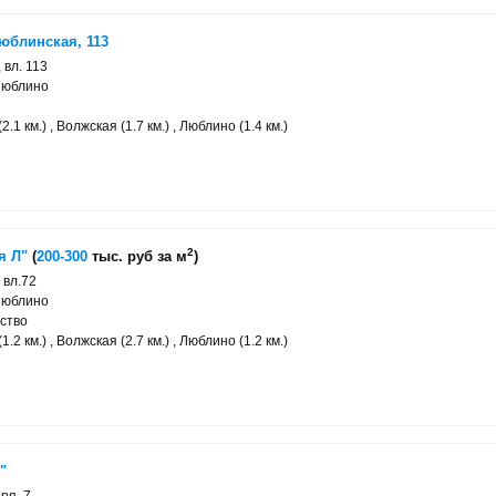
юблинская, 113
 вл. 113
Люблино
.1 км.) , Волжская (1.7 км.) , Люблино (1.4 км.)
2
я Л"
(
200-300
тыс. руб за м
)
 вл.72
Люблино
ство
.2 км.) , Волжская (2.7 км.) , Люблино (1.2 км.)
"