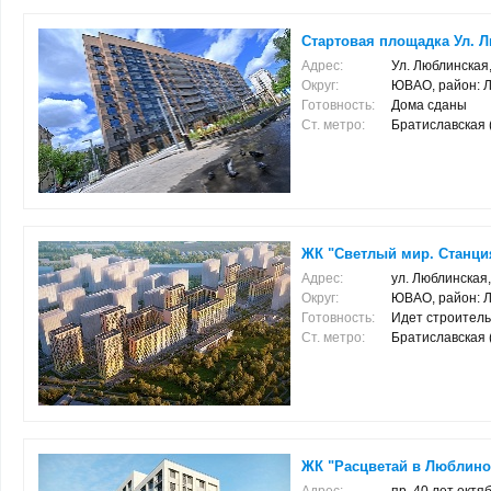
Стартовая площадка Ул. Л
Адрес:
Ул. Люблинская,
Округ:
ЮВАО, район: 
Готовность:
Дома сданы
Ст. метро:
Братиславская (2
ЖК "Светлый мир. Станци
Адрес:
ул. Люблинская,
Округ:
ЮВАО, район: 
Готовность:
Идет строитель
Ст. метро:
Братиславская (1
ЖК "Расцветай в Люблино