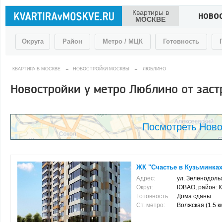
Квартиры в
НОВО
МОСКВЕ
Округа
Район
Метро / МЦК
Готовность
КВАРТИРА В МОСКВЕ
→
НОВОСТРОЙКИ МОСКВЫ
→
ЛЮБЛИНО
Новостройки у метро Люблино от зас
Посмотреть Ново
ЖК "Счастье в Кузьминках
Адрес:
ул. Зеленодольс
Округ:
ЮВАО, район: К
Готовность:
Дома сданы
Ст. метро:
Волжская (1.5 км