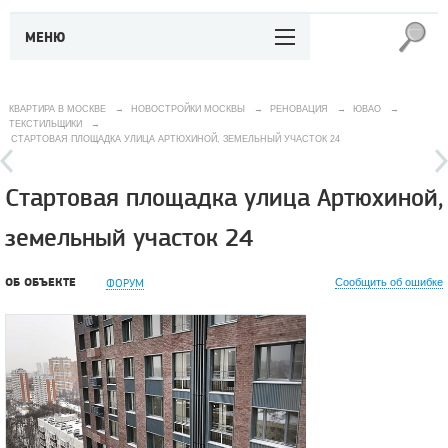
МЕНЮ
КВАРТИРА В МОСКВЕ
→
НОВОСТРОЙКИ МОСКВЫ
→
РЕНОВАЦИЯ
→
ЮВАО
→
ТЕКСТИЛЬЩИКИ
→
СТАРТОВАЯ ПЛОЩАДКА УЛИЦА АРТЮХИНОЙ, ЗЕМЕЛЬНЫЙ УЧАСТОК 24
Стартовая площадка улица Артюхиной,
земельный участок 24
ОБ ОБЪЕКТЕ
ФОРУМ
Сообщить об ошибке