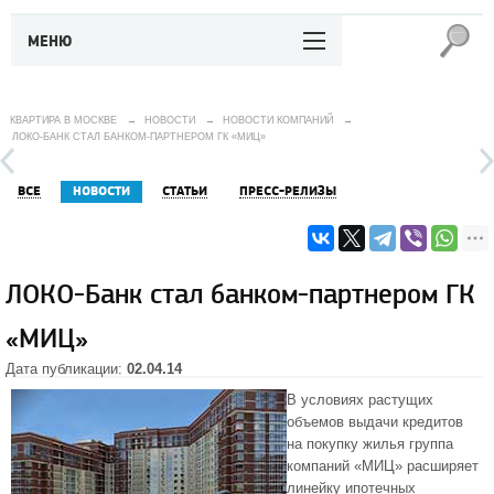
МЕНЮ
КВАРТИРА В МОСКВЕ
→
НОВОСТИ
→
НОВОСТИ КОМПАНИЙ
→
ЛОКО-БАНК СТАЛ БАНКОМ-ПАРТНЕРОМ ГК «МИЦ»
ВСЕ
НОВОСТИ
СТАТЬИ
ПРЕСС-РЕЛИЗЫ
ЛОКО-Банк стал банком-партнером ГК
«МИЦ»
Дата публикации:
02.04.14
В условиях растущих
объемов выдачи кредитов
на покупку жилья группа
компаний «МИЦ» расширяет
линейку ипотечных