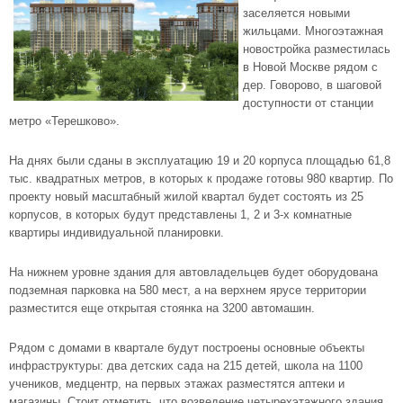
заселяется новыми
жильцами. Многоэтажная
новостройка разместилась
в
Новой Москве
рядом с
дер. Говорово, в шаговой
доступности от
станции
метро «Терешково»
.
На днях были сданы в эксплуатацию 19 и 20 корпуса площадью 61,8
тыс. квадратных метров, в которых к продаже готовы 980 квартир. По
проекту новый масштабный жилой квартал будет состоять из 25
корпусов, в которых будут представлены 1, 2 и 3-х комнатные
квартиры индивидуальной планировки.
На нижнем уровне здания для автовладельцев будет оборудована
подземная парковка на 580 мест, а на верхнем ярусе территории
разместится еще открытая стоянка на 3200 автомашин.
Рядом с домами в квартале будут построены основные объекты
инфраструктуры: два детских сада на 215 детей, школа на 1100
учеников, медцентр, на первых этажах разместятся аптеки и
магазины. Стоит отметить, что возведение четырехэтажного здания