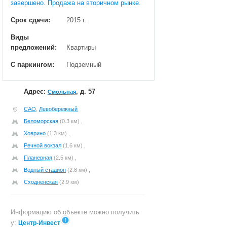
завершено. Продажа на вторичном рынке.
Срок сдачи:
2015 г.
Виды
предложений:
Квартиры
С паркингом:
Подземный
Адрес:
, д. 57
Смольная
САО
,
Левобережный
Беломорская
(0.3 км) ,
Ховрино
(1.3 км) ,
Речной вокзал
(1.6 км) ,
Планерная
(2.5 км) ,
Водный стадион
(2.8 км) ,
Сходненская
(2.9 км)
Информацию об объекте можно получить
у:
Центр-Инвест