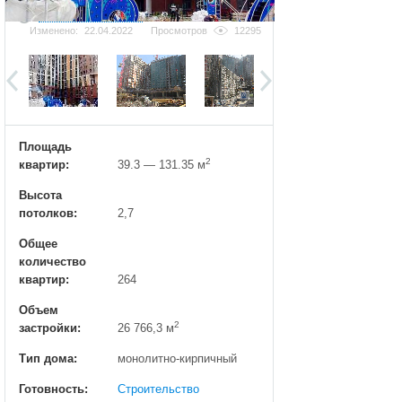
Добавить фотографию
Изменено:
22.04.2022
Просмотров
12295
Площадь
2
квартир:
39.3 — 131.35 м
Высота
потолков:
2,7
Общее
количество
квартир:
264
Объем
2
застройки:
26 766,3 м
Тип дома:
монолитно-кирпичный
Готовность:
Строительство