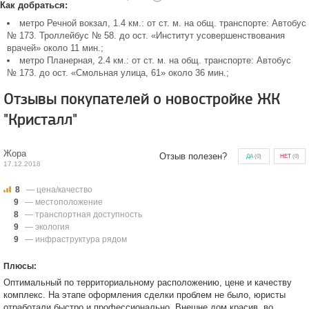
Как добраться:
метро Речной вокзал, 1.4 км.: от ст. м. на общ. транспорте: Автобус
№ 173. Троллейбус № 58. до ост. «Институт усовершенствования
врачей» около 11 мин.;
метро Планерная, 2.4 км.: от ст. м. на общ. транспорте: Автобус
№ 173. до ост. «Смольная улица, 61» около 36 мин.;
Отзывы покупателей о новостройке ЖК
"Кристалл"
Жора
Отзыв полезен?
ДА
(
0
)
НЕТ
(
0
)
17.12.2018
8
— цена/качество
9
— местоположение
8
— транспортная доступность
9
— экология
9
— инфраструктура рядом
Плюсы:
Оптимальный по территориальному расположению, цене и качеству
комплекс. На этапе оформления сделки проблем не было, юристы
отработали быстро и профессионально. Внешне дом красив, во