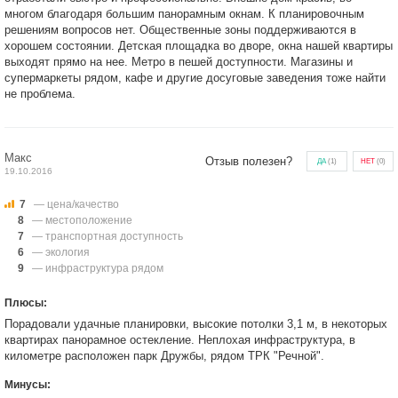
многом благодаря большим панорамным окнам. К планировочным
решениям вопросов нет. Общественные зоны поддерживаются в
хорошем состоянии. Детская площадка во дворе, окна нашей квартиры
выходят прямо на нее. Метро в пешей доступности. Магазины и
супермаркеты рядом, кафе и другие досуговые заведения тоже найти
не проблема.
Макс
Отзыв полезен?
ДА
(
1
)
НЕТ
(
0
)
19.10.2016
7
— цена/качество
8
— местоположение
7
— транспортная доступность
6
— экология
9
— инфраструктура рядом
Плюсы:
Порадовали удачные планировки, высокие потолки 3,1 м, в некоторых
квартирах панорамное остекление. Неплохая инфраструктура, в
километре расположен парк Дружбы, рядом ТРК "Речной".
Минусы: