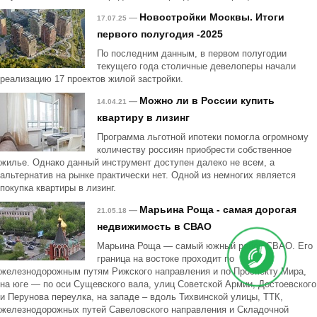
Новостройки Москвы. Итоги
—
17.07.25
первого полугодия -2025
По последним данным, в первом полугодии
текущего года столичные девелоперы начали
реализацию 17 проектов жилой застройки.
Можно ли в России купить
—
14.04.21
квартиру в лизинг
Программа льготной ипотеки помогла огромному
количеству россиян приобрести собственное
жилье. Однако данный инструмент доступен далеко не всем, а
альтернатив на рынке практически нет. Одной из немногих является
покупка квартиры в лизинг.
Марьина Роща - самая дорогая
—
21.05.18
недвижимость в СВАО
Марьина Роща — самый южный район СВАО. Его
граница на востоке проходит по
железнодорожным путям Рижского направления и по Проспекту Мира,
на юге — по оси Сущевского вала, улиц Советской Армии, Достоевского
и Перунова переулка, на западе – вдоль Тихвинской улицы, ТТК,
железнодорожных путей Савеловского направления и Складочной