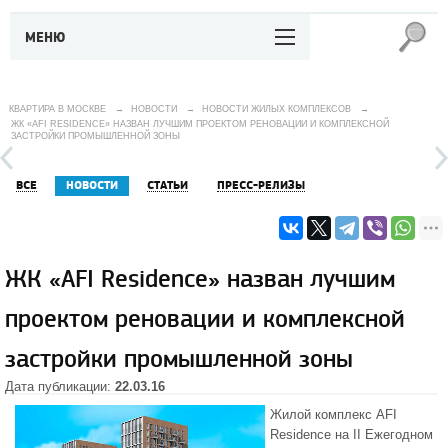
МЕНЮ
КВАРТИРА В МОСКВЕ
→
НОВОСТИ
→
НОВОСТИ ЖИЛЫХ КОМПЛЕКСОВ
→
ЖК «AFI RESIDENCE» НАЗВАН ЛУЧШИМ ПРОЕКТОМ РЕНОВАЦИИ И КОМПЛЕКСНОЙ
ЗАСТРОЙКИ ПРОМЫШЛЕННОЙ ЗОНЫ
ВСЕ
НОВОСТИ
СТАТЬИ
ПРЕСС-РЕЛИЗЫ
ЖК «AFI Residence» назван лучшим
проектом реновации и комплексной
застройки промышленной зоны
Дата публикации:
22.03.16
Жилой комплекс AFI
Residence
на II Ежегодном