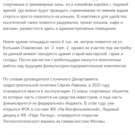
спортивные и тренажерные залы, но и хоккейная коробка с ледовой
ареной, где можно будет проводить соревнования по зимним видам
спорта и просто покататься на коньках. В комплексе для удобства
посетителей также появится раздевалка, прокат коньков, кафе и
магазин, разместятся здесь и административные помещения.
Новое здание площадью около 6 тыс. кв. метров появится на ул.
Большая Очаковская, вл. 2, корп. 2, однако на участке под застройку
на данный момент находятся здания старой мастерской, гараж и
склады. После расчистки стройплощадки начнутся монолитные
работы над будущим физкультурно-оздоровительным комплексом.
По словам руководителя столичного Департамента
градостроительной политики Сергея Лёвкина, в 2015 году
планируется ввести в эксплуатацию 13 новых спортивных объектов,
из которых часть строится на средства инвесторов, и еще часть
финансируется из федерального бюджета. В этом году уже
открылся ФОК в составе
ЖК «На Мосфильмовской»
, Ледовый
дворец в
ЖК «Парк Легенд»
, планируется открытие
Легкоатлетического манежа на
северо-востоке
Москвы.