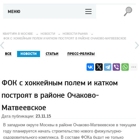
МЕНЮ
КВАРТИРА В МОСКВЕ
→
НОВОСТИ
→
НОВОСТИ РЫНКА
→
ФОК С ХОККЕЙНЫМ ПОЛЕМ И КАТКОМ ПОСТРОЯТ В РАЙОНЕ ОЧАКОВО-МАТВЕЕВСКОЕ
ВСЕ
НОВОСТИ
СТАТЬИ
ПРЕСС-РЕЛИЗЫ
ФОК с хоккейным полем и катком
построят в районе Очаково-
Матвеевское
Дата публикации:
23.11.15
В
западном округе
Москвы в
районе Очаково-Матвеевское
в текущем
году планируется начать строительство нового физкультурно-
оздоровительного комплекса. В составе ФОКа будут не только