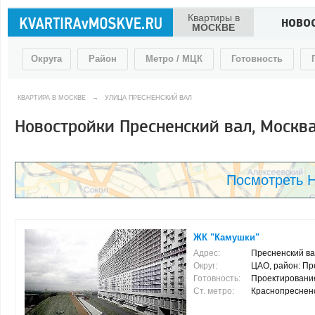
Квартиры в
НОВО
МОСКВЕ
Округа
Район
Метро / МЦК
Готовность
КВАРТИРА В МОСКВЕ
→
УЛИЦА ПРЕСНЕНСКИЙ ВАЛ
Новостройки Пресненский вал, Москв
Посмотреть Н
ЖК "Камушки"
Адрес:
Пресненский ва
Округ:
ЦАО, район: Пр
Готовность:
Проектировани
Ст. метро:
Краснопресненска