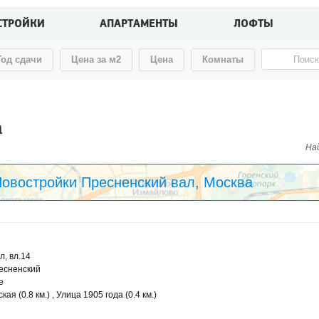
СТРОЙКИ
АПАРТАМЕНТЫ
ЛОФТЫ
Год сдачи
Цена за м2
Цена
Комнаты
а
Най
овостройки Пресненский вал, Москва
л, вл.14
есненский
е
я (0.8 км.) , Улица 1905 года (0.4 км.)