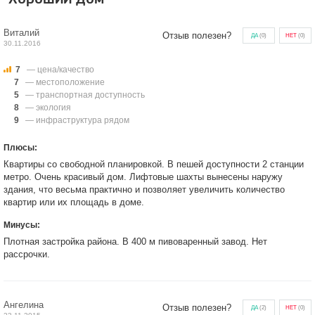
Виталий
Отзыв полезен?
ДА
(
0
)
НЕТ
(
0
)
30.11.2016
7
— цена/качество
7
— местоположение
5
— транспортная доступность
8
— экология
9
— инфраструктура рядом
Плюсы:
Квартиры со свободной планировкой. В пешей доступности 2 станции
метро. Очень красивый дом. Лифтовые шахты вынесены наружу
здания, что весьма практично и позволяет увеличить количество
квартир или их площадь в доме.
Минусы:
Плотная застройка района. В 400 м пивоваренный завод. Нет
рассрочки.
Ангелина
Отзыв полезен?
ДА
(
2
)
НЕТ
(
0
)