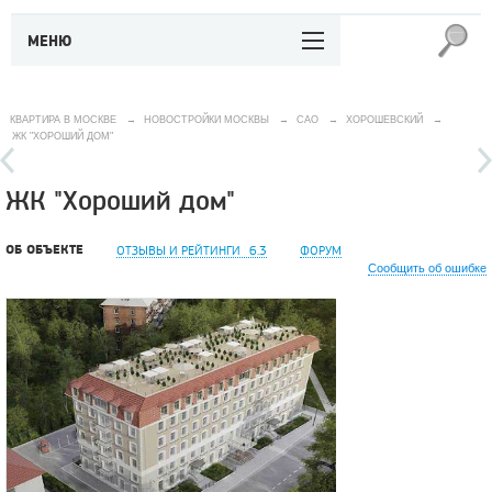
МЕНЮ
КВАРТИРА В МОСКВЕ
→
НОВОСТРОЙКИ МОСКВЫ
→
САО
→
ХОРОШЕВСКИЙ
→
ЖК "ХОРОШИЙ ДОМ"
ЖК "Хороший дом"
ОБ ОБЪЕКТЕ
ОТЗЫВЫ И РЕЙТИНГИ
6.3
ФОРУМ
Сообщить об ошибке