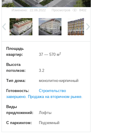
Добавить фотографию
Изменено:
22.06.2022
Просмотров
8402
Площадь
2
квартир:
37 — 570 м
Высота
потолков:
3.2
Тип дома:
монолитно-кирпичный
Готовность:
Строительство
завершено. Продажа на вторичном рынке.
Виды
предложений:
Лофты
С паркингом:
Подземный