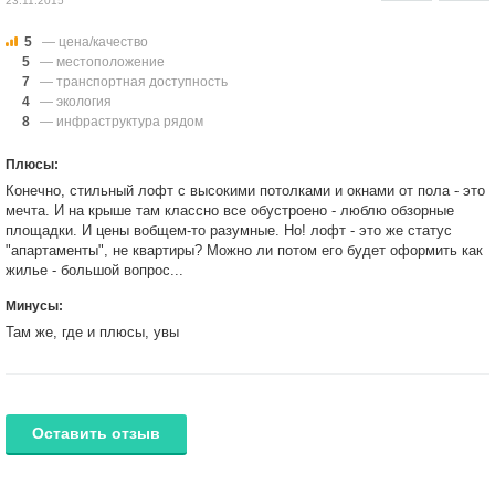
23.11.2015
5
— цена/качество
5
— местоположение
7
— транспортная доступность
4
— экология
8
— инфраструктура рядом
Плюсы:
Конечно, стильный лофт с высокими потолками и окнами от пола - это
мечта. И на крыше там классно все обустроено - люблю обзорные
площадки. И цены вобщем-то разумные. Но! лофт - это же статус
"апартаменты", не квартиры? Можно ли потом его будет оформить как
жилье - большой вопрос...
Минусы:
Там же, где и плюсы, увы
Оставить отзыв