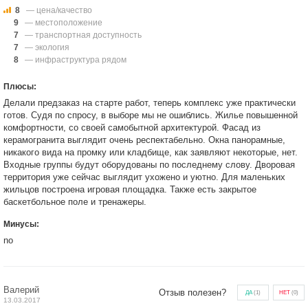
8
— цена/качество
9
— местоположение
7
— транспортная доступность
7
— экология
8
— инфраструктура рядом
Плюсы:
Делали предзаказ на старте работ, теперь комплекс уже практически
готов. Судя по спросу, в выборе мы не ошиблись. Жилье повышенной
комфортности, со своей самобытной архитектурой. Фасад из
керамогранита выглядит очень респектабельно. Окна панорамные,
никакого вида на промку или кладбище, как заявляют некоторые, нет.
Входные группы будут оборудованы по последнему слову. Дворовая
территория уже сейчас выглядит ухожено и уютно. Для маленьких
жильцов построена игровая площадка. Также есть закрытое
баскетбольное поле и тренажеры.
Минусы:
no
Валерий
Отзыв полезен?
ДА
(
1
)
НЕТ
(
0
)
13.03.2017