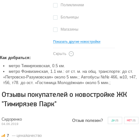
Поликлиники
Больницы
Магазины
Показать другие новостройки
Скрыть
Как добраться:
метро Тимирязевская, 0.5 км.
метро Фонвизинская, 1.1 км.: от ст. м. на общ. транспорте: до ст.
«Петровско-Разумовская» около 5 мин.; Автобусы №№ 466, м10, т47,
т56, т78. до ост. «Гостиница Молодёжная» около 5 мин.;
Отзывы покупателей о новостройке ЖК
"Тимирязев Парк"
Сидоренко
Отзыв полезен?
ДА
(
0
)
НЕТ
(
0
)
04.06.2019
7
— цена/качество