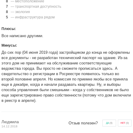
8
— местоположение
7
— транспортная доступность
8
— экология
5
— инфраструктура рядом
Плюсы:
Все написано другими.
Минусы:
До сих пор (04 июня 2019 года) застройщиком до конца не оформлены
все документы - не разработан технический паспорт на здание. Из-за
этого дом не принимают на обслуживание соответствующие
ведомства города. Вы просто не сможете прописаться здесь. А
свидетельство о регистрации в Росреестре появилось только во
второй половине апреля. Но комиссия по приемке якобы все приняла
еще в декабре, когда и начали раздавать квартиры. Ну, и выборы
способа управления были смешными - когда у собственников не было
еще зарегистрировано право собственности (потому что дом включили
в реестр в апреле).
Людмила
Отзыв полезен?
ДА
(
0
)
НЕТ
(
0
)
14.12.2018