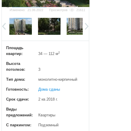
Добавить фотографию
Изменено:
21.06.2022
Просмотров
21611
Площадь
2
квартир:
34 — 112 м
Высота
потолков:
3
Тип дома:
монолитно-кирпичный
Готовность:
Дома сданы
Срок сдачи:
2 кв.2018 г.
Виды
предложений:
Квартиры
С паркингом:
Подземный