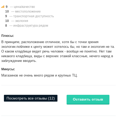
9
— цена/качество
10
— местоположение
9
— транспортная доступность
10
— экология
8
— инфраструктура рядом
Плюсы:
В принципе, расположение отличное, хотя бы с точки зрения
экологии.поближе к центу может хотелось бы, но там и экология не та.
О каком кладбище ведет речь человек - вообще не понятно. Нет там
никакого кладбища, виды с верхних этажей классные, нечего народ в
заблуждение вводить.
Минусы:
Магазинов не очень много рядом и крупных ТЦ.
Посмотреть все отзывы (12)
Оставить отзыв