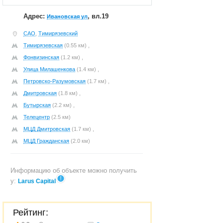
Адрес:
, вл.19
Ивановская ул
САО
,
Тимирязевский
Тимирязевская
(0.55 км) ,
Фонвизинская
(1.2 км) ,
Улица Милашенкова
(1.4 км) ,
Петровско-Разумовская
(1.7 км) ,
Дмитровская
(1.8 км) ,
Бутырская
(2.2 км) ,
Телецентр
(2.5 км)
МЦД Дмитровская
(1.7 км) ,
МЦД Гражданская
(2.0 км)
Информацию об объекте можно получить
у:
Larus Capital
Рейтинг: