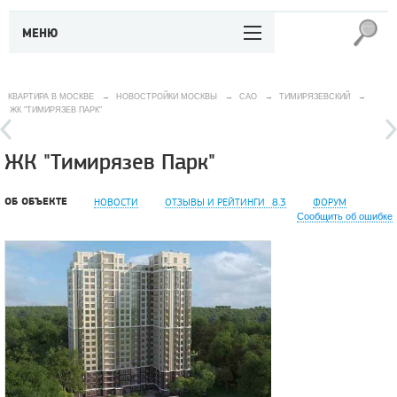
МЕНЮ
КВАРТИРА В МОСКВЕ
→
НОВОСТРОЙКИ МОСКВЫ
→
САО
→
ТИМИРЯЗЕВСКИЙ
→
ЖК "ТИМИРЯЗЕВ ПАРК"
ЖК "Тимирязев Парк"
ОБ ОБЪЕКТЕ
НОВОСТИ
ОТЗЫВЫ И РЕЙТИНГИ
8.3
ФОРУМ
Сообщить об ошибке