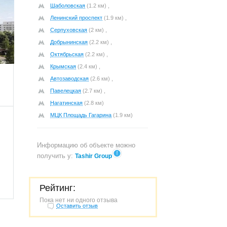
Шаболовская
(1.2 км) ,
Ленинский проспект
(1.9 км) ,
Серпуховская
(2 км) ,
Добрынинская
(2.2 км) ,
788
Октябрьская
(2.2 км) ,
Крымская
(2.4 км) ,
Автозаводская
(2.6 км) ,
Павелецкая
(2.7 км) ,
Нагатинская
(2.8 км)
МЦК Площадь Гагарина
(1.9 км)
Информацию об объекте можно
получить у:
Tashir Group
Рейтинг:
Пока нет ни одного отзыва
Оставить отзыв