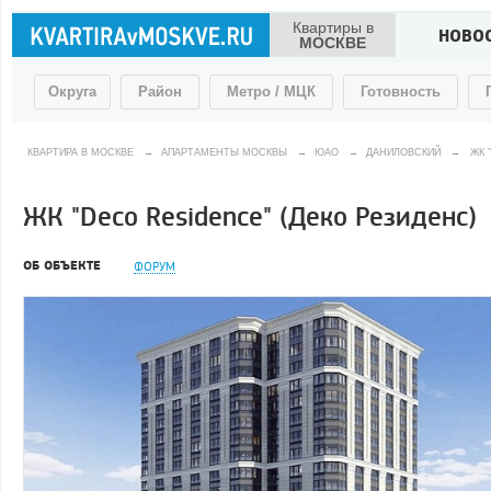
Квартиры в
НОВО
МОСКВЕ
Округа
Район
Метро / МЦК
Готовность
КВАРТИРА В МОСКВЕ
→
АПАРТАМЕНТЫ МОСКВЫ
→
ЮАО
→
ДАНИЛОВСКИЙ
→
ЖК 
ЖК "Deco Residence" (Деко Резиденс)
ОБ ОБЪЕКТЕ
ФОРУМ