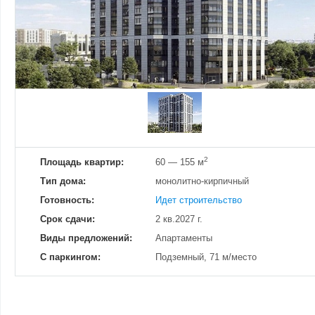
Добавить фотографию
Изменено:
27.07.2026
Просмотров
5
2
Площадь квартир:
60 — 155 м
Тип дома:
монолитно-кирпичный
Готовность:
Идет строительство
Срок сдачи:
2 кв.2027 г.
Виды предложений:
Апартаменты
С паркингом:
Подземный, 71 м/место