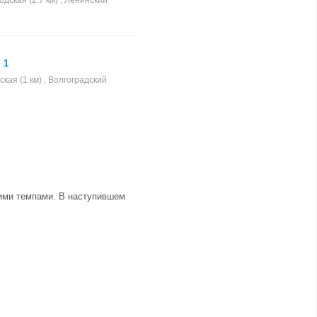
дская (2.7 км) , Ленинский
 1
ская (1 км) , Волгоградский
щими темпами. В наступившем