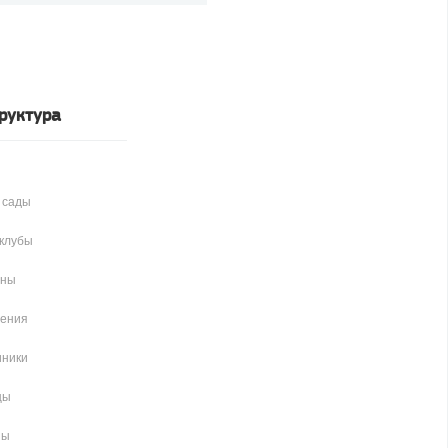
руктура
 сады
клубы
аны
чения
иники
цы
ны