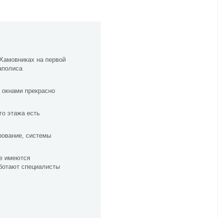
Хамовниках на первой
аполиса
 окнами прекрасно
го этажа есть
рование, системы
же имеются
аботают специалисты