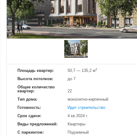
Добавить фотографию
Изменено:
21.11.2024
Просмотров
7
2
Площадь квартир:
50,7 — 135,2 м
Высота потолков:
до 7
Общее количество
квартир:
22
Тип дома:
монолитно-кирпичный
Готовность:
Идет строительство
Срок сдачи:
4 кв.2024 г.
Виды предложений:
Квартиры
С паркингом:
Подземный