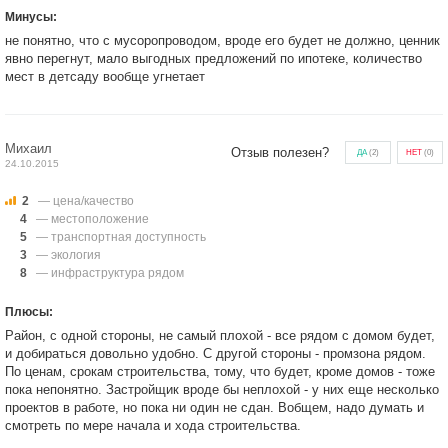
Минусы:
не понятно, что с мусоропроводом, вроде его будет не должно, ценник
явно перегнут, мало выгодных предложений по ипотеке, количество
мест в детсаду вообще угнетает
Михаил
Отзыв полезен?
ДА
(
2
)
НЕТ
(
0
)
24.10.2015
2
— цена/качество
4
— местоположение
5
— транспортная доступность
3
— экология
8
— инфраструктура рядом
Плюсы:
Район, с одной стороны, не самый плохой - все рядом с домом будет,
и добираться довольно удобно. С другой стороны - промзона рядом.
По ценам, срокам строительства, тому, что будет, кроме домов - тоже
пока непонятно. Застройщик вроде бы неплохой - у них еще несколько
проектов в работе, но пока ни один не сдан. Вобщем, надо думать и
смотреть по мере начала и хода строительства.