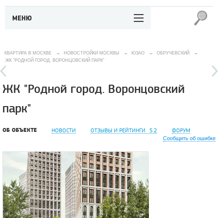
МЕНЮ
КВАРТИРА В МОСКВЕ
→
НОВОСТРОЙКИ МОСКВЫ
→
ЮЗАО
→
ОБРУЧЕВСКИЙ
→
ЖК "РОДНОЙ ГОРОД. ВОРОНЦОВСКИЙ ПАРК"
ЖК "Родной город. Воронцовский
парк"
ОБ ОБЪЕКТЕ
НОВОСТИ
ОТЗЫВЫ И РЕЙТИНГИ
5.2
ФОРУМ
Сообщить об ошибке