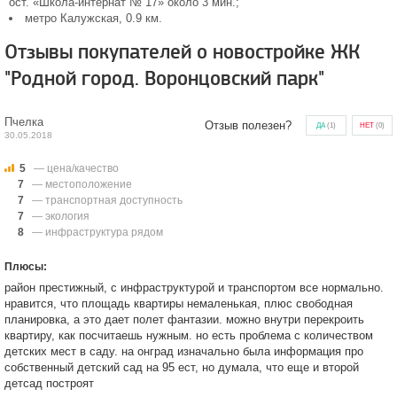
ост. «Школа-интернат № 17» около 3 мин.;
метро Калужская, 0.9 км.
Отзывы покупателей о новостройке ЖК
"Родной город. Воронцовский парк"
Пчелка
Отзыв полезен?
ДА
(
1
)
НЕТ
(
0
)
30.05.2018
5
— цена/качество
7
— местоположение
7
— транспортная доступность
7
— экология
8
— инфраструктура рядом
Плюсы:
район престижный, с инфраструктурой и транспортом все нормально.
нравится, что площадь квартиры немаленькая, плюс свободная
планировка, а это дает полет фантазии. можно внутри перекроить
квартиру, как посчитаешь нужным. но есть проблема с количеством
детских мест в саду. на онград изначально была информация про
собственный детский сад на 95 ест, но думала, что еще и второй
детсад построят