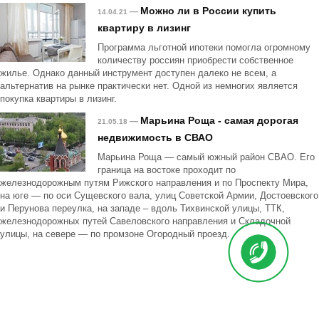
Можно ли в России купить
—
14.04.21
квартиру в лизинг
Программа льготной ипотеки помогла огромному
количеству россиян приобрести собственное
жилье. Однако данный инструмент доступен далеко не всем, а
альтернатив на рынке практически нет. Одной из немногих является
покупка квартиры в лизинг.
Марьина Роща - самая дорогая
—
21.05.18
недвижимость в СВАО
Марьина Роща — самый южный район СВАО. Его
граница на востоке проходит по
железнодорожным путям Рижского направления и по Проспекту Мира,
на юге — по оси Сущевского вала, улиц Советской Армии, Достоевского
и Перунова переулка, на западе – вдоль Тихвинской улицы, ТТК,
железнодорожных путей Савеловского направления и Складочной
улицы, на севере — по промзоне Огородный проезд.