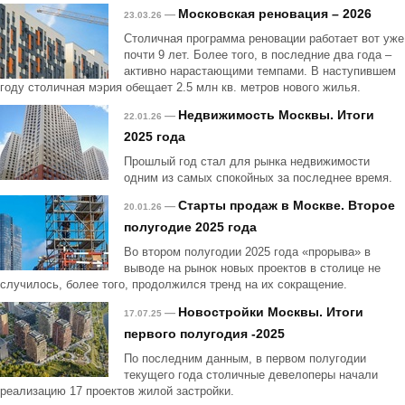
Московская реновация – 2026
—
23.03.26
Столичная программа реновации работает вот уже
почти 9 лет. Более того, в последние два года –
активно нарастающими темпами. В наступившем
году столичная мэрия обещает 2.5 млн кв. метров нового жилья.
Недвижимость Москвы. Итоги
—
22.01.26
2025 года
Прошлый год стал для рынка недвижимости
одним из самых спокойных за последнее время.
Старты продаж в Москве. Второе
—
20.01.26
полугодие 2025 года
Во втором полугодии 2025 года «прорыва» в
выводе на рынок новых проектов в столице не
случилось, более того, продолжился тренд на их сокращение.
Новостройки Москвы. Итоги
—
17.07.25
первого полугодия -2025
По последним данным, в первом полугодии
текущего года столичные девелоперы начали
реализацию 17 проектов жилой застройки.