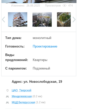
Добавить фотографию
Изменено:
26.08.2025
Просмотров
474
Тип дома:
монолитный
Готовность:
Проектирование
Виды
предложений:
Квартиры
С паркингом:
Подземный
Адрес: ул. Новослободская, 19
ЦАО
,
Тверской
Менделеевская
(0.2 км)
МЦД Белорусская
(1.2 км)