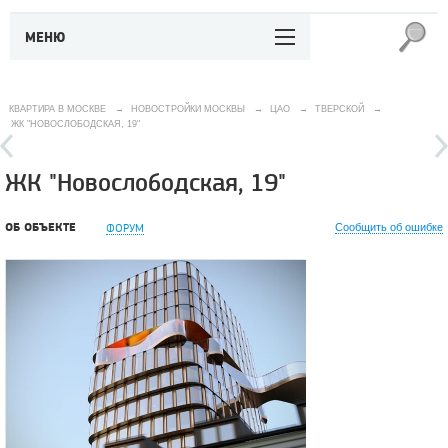
МЕНЮ
КВАРТИРА В МОСКВЕ
→
НОВОСТРОЙКИ МОСКВЫ
→
ЦАО
→
ТВЕРСКОЙ
→
ЖК "НОВОСЛОБОДСКАЯ, 19"
ЖК "Новослободская, 19"
ОБ ОБЪЕКТЕ
ФОРУМ
Сообщить об ошибке