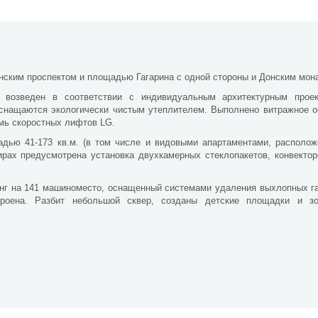
ским проспектом и площадью Гагарина с одной стороны и Донским мона
а возведен в соответствии с индивидуальным архитектурным прое
нащаются экологически чистым утеплителем. Выполнено витражное 
мь скоростных лифтов LG.
дью 41-173 кв.м. (в том числе и видовыми апартаментами, располо
тирах предусмотрена установка двухкамерных стеклопакетов, конвекто
нг на 141 машиноместо, оснащенный системами удаления выхлопных га
строена. Разбит небольшой сквер, созданы детские площадки и з