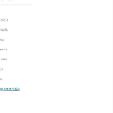
 сады
клубы
аны
чения
иники
цы
ны
гие новостройки