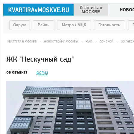
Квартиры в
НОВО
МОСКВЕ
Округа
Район
Метро / МЦК
Готовность
КВАРТИРА В МОСКВЕ
→
НОВОСТРОЙКИ МОСКВЫ
→
ЮАО
→
ДОНСКОЙ
→
ЖК "НЕС
ЖК "Нескучный сад"
ОБ ОБЪЕКТЕ
ФОРУМ