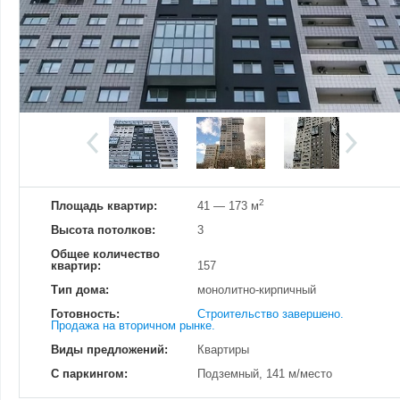
Добавить фотографию
Изменено:
25.07.2024
Просмотров
17
2
Площадь квартир:
41 — 173 м
Высота потолков:
3
Общее количество
квартир:
157
Тип дома:
монолитно-кирпичный
Готовность:
Строительство завершено.
Продажа на вторичном рынке.
Виды предложений:
Квартиры
С паркингом:
Подземный, 141 м/место