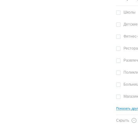
Школы
Детские
Фитнес-
Рестор
Развле
Поликл
Больни
Магази
Показать дру
Скрыть