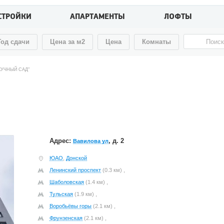
СТРОЙКИ
АПАРТАМЕНТЫ
ЛОФТЫ
Год сдачи
Цена за м2
Цена
Комнаты
КУЧНЫЙ САД"
Адрес:
, д. 2
Вавилова ул
ЮАО
,
Донской
Ленинский проспект
(0.3 км) ,
Шаболовская
(1.4 км) ,
Тульская
(1.9 км) ,
Воробьёвы горы
(2.1 км) ,
Фрунзенская
(2.1 км) ,