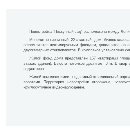
Новостройка "Нескучный сад" расположена между Ленин
Монолитно-кирпичный 22-этажный дом бизнес-класс
оформляются вентилируемым фасадом, дополнительно ос
двухкамерных стеклопакетов. В комплексе установлено се
Жилой фонд дома представлен 157 квартирами площа
этажах здания). Высота потолков достигает 3 м. В квар
радиаторов.
Жилой комплекс
имеет подземный отапливаемый парки
воротами. Территория новостройки огорожена, благоу
круглосуточное видеонаблюдение.