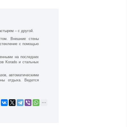
стырем – с другой.
ктом. Внешние стены
остекление с помощью
женными на последних
ров Korado и стальных
зов, автоматическими
оны отдыха. Ведется