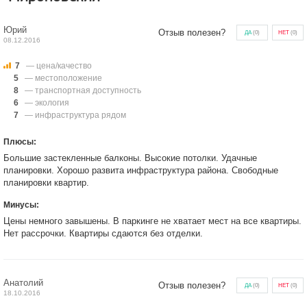
Юрий
Отзыв полезен?
ДА
(
0
)
НЕТ
(
0
)
08.12.2016
7
— цена/качество
5
— местоположение
8
— транспортная доступность
6
— экология
7
— инфраструктура рядом
Плюсы:
Большие застекленные балконы. Высокие потолки. Удачные
планировки. Хорошо развита инфраструктура района. Свободные
планировки квартир.
Минусы:
Цены немного завышены. В паркинге не хватает мест на все квартиры.
Нет рассрочки. Квартиры сдаются без отделки.
Анатолий
Отзыв полезен?
ДА
(
0
)
НЕТ
(
0
)
18.10.2016