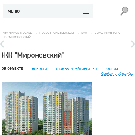
МЕНЮ
КВАРТИРА В МОСКВЕ
→
НОВОСТРОЙКИ МОСКВЫ
→
ВАО
→
СОКОЛИНАЯ ГОРА
→
ЖК "МИРОНОВСКИЙ"
ЖК "Мироновский"
ОБ ОБЪЕКТЕ
НОВОСТИ
ОТЗЫВЫ И РЕЙТИНГИ
6.3
ФОРУМ
Сообщить об ошибке