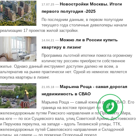
Новостройки Москвы. Итоги
—
17.07.25
первого полугодия -2025
По последним данным, в первом полугодии
текущего года столичные девелоперы начали
реализацию 17 проектов жилой застройки.
Можно ли в России купить
—
14.04.21
квартиру в лизинг
Программа льготной ипотеки помогла огромному
количеству россиян приобрести собственное
жилье. Однако данный инструмент доступен далеко не всем, а
альтернатив на рынке практически нет. Одной из немногих является
покупка квартиры в лизинг.
Марьина Роща - самая дорогая
—
21.05.18
недвижимость в СВАО
Марьина Роща — самый южный район СВАО. Его
граница на востоке проходит по
железнодорожным путям Рижского направления и по Проспекту Мира,
на юге — по оси Сущевского вала, улиц Советской Армии, Достоевского
и Перунова переулка, на западе – вдоль Тихвинской улицы, ТТК,
железнодорожных путей Савеловского направления и Складочной
улицы, на севере — по промзоне Огородный проезд.