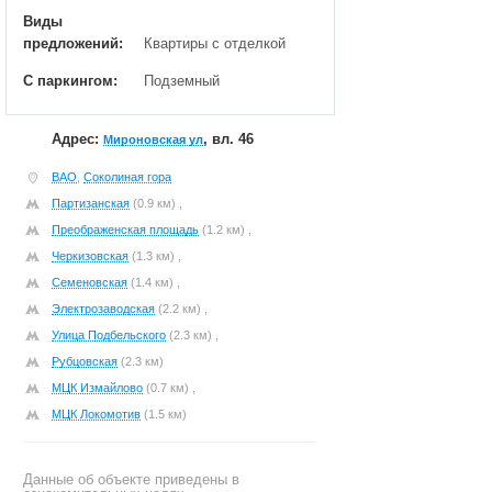
Виды
предложений:
Квартиры с отделкой
С паркингом:
Подземный
Адрес:
, вл. 46
Мироновская ул
ВАО
,
Соколиная гора
Партизанская
(0.9 км) ,
Преображенская площадь
(1.2 км) ,
Черкизовская
(1.3 км) ,
Семеновская
(1.4 км) ,
Электрозаводская
(2.2 км) ,
Улица Подбельского
(2.3 км) ,
Рубцовская
(2.3 км)
МЦК Измайлово
(0.7 км) ,
МЦК Локомотив
(1.5 км)
Данные об объекте приведены в