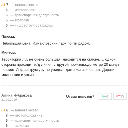
7
— цена/качество
6
— местоположение
6
— транспортная доступность
5
— экология
6
— инфраструктура рядом
Плюсы:
Небольшая цена. Измайловский парк почти рядом.
Минусы:
Территория ЖК не очень большая, находится на склоне. С одной
стороны проходит ж/д линия, с другой промзона,до метро 20 минут
пешком.Инфраструктуру не увидел, даже магазинов нет. Дороги
маленькие и узкие.
Алина Чубракова
Отзыв полезен?
ДА
(
0
)
НЕТ
(
0
)
21.09.2016
6
— цена/качество
8
— местоположение
6
— транспортная доступность
6
— экология